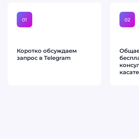
01
02
Коротко обсуждаем
Общае
запрос в Telegram
беспл
консу
касат