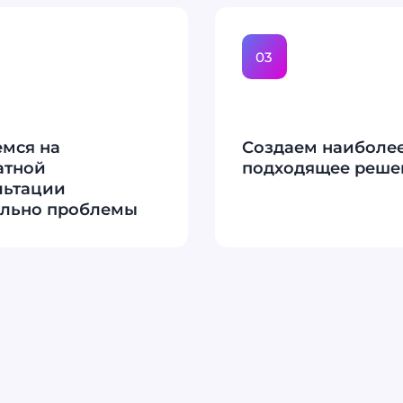
03
мся на
Создаем наиболе
атной
подходящее реше
льтации
ельно проблемы