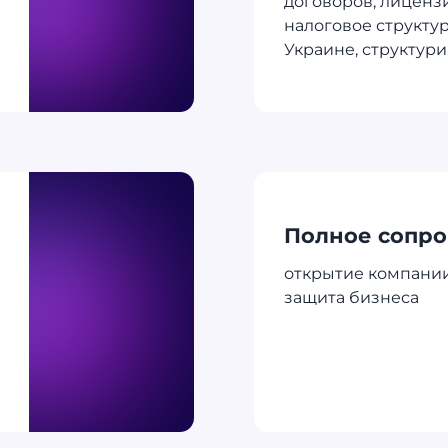
договоров, лиценз
налоговое структу
Украине, структур
Полное сопр
открытие компании
защита бизнеса