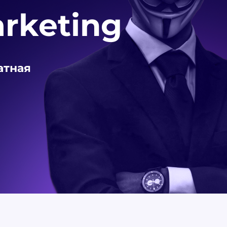
arketing
атная