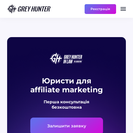
Реєстрація
Робота
Ре
RU
Юристи для
affiliate marketing
Перша консультація
безкоштовна
Залишити заявку