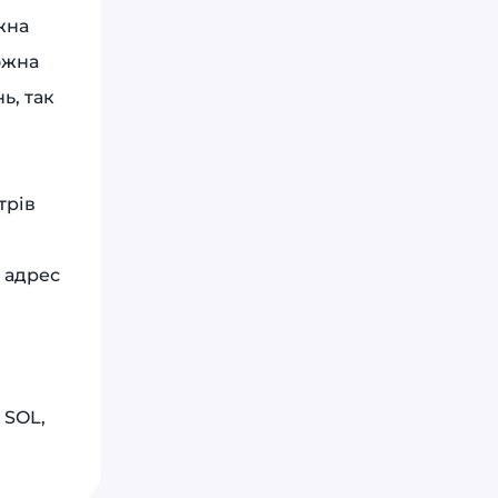
жна
ожна
ь, так
трів
 адрес
 SOL,