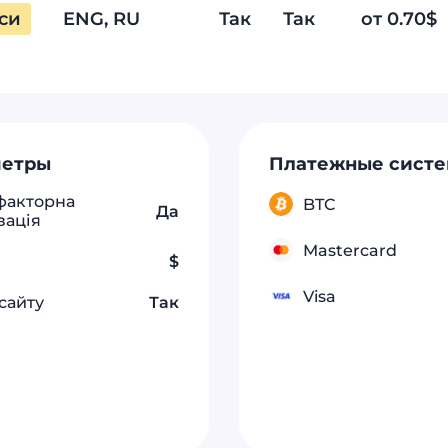
си
ENG
, RU
Так
Так
от 0.70$
метры
Платежные сист
факторна
BTC
Да
зація
Mastercard
$
Visa
сайту
Так