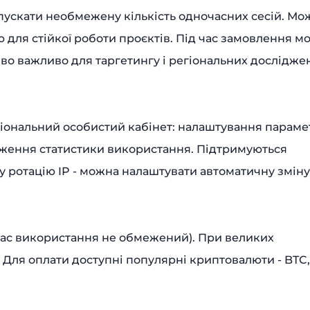
апускати необмежену кількість одночасних сесій. Мо
 для стійкої роботи проєктів. Під час замовлення м
во важливо для таргетингу і регіональних досліджен
іональний особистий кабінет: налаштування параме
теження статистики використання. Підтримуються
у ротацію IP - можна налаштувати автоматичну зміну
 (час використання не обмежений). При великих
Для оплати доступні популярні криптовалюти - BTC,