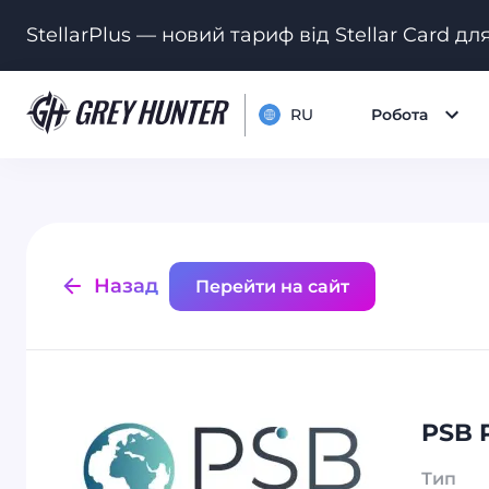
StellarPlus — новий тариф від Stellar Card дл
RU
Робота
Назад
Перейти на сайт
PSB 
Тип