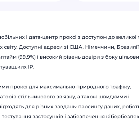
мобільних і дата-центр проксі з доступом до великої
х світу. Доступні адреси зі США, Німеччини, Бразилії
птайм (99,9%) і високий рівень довіри з боку цільов
тувацьких IP.
ми проксі для максимально природного трафіку,
торів стільникового зв'язку, а також швидкими і
ідходять для різних завдань: парсингу даних, робот
 тестування застосунків і забезпечення кібербезпек