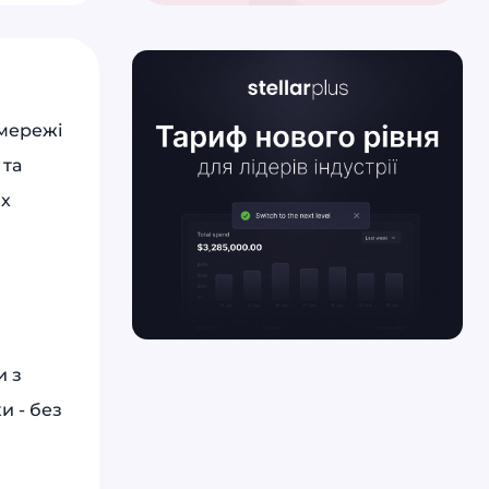
 мережі
 та
их
и з
и - без