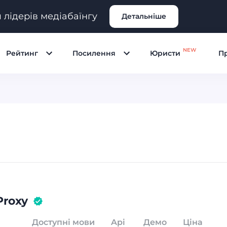
я лідерів медіабаїнгу
Детальніше
NEW
Рейтинг
Посилення
Юристи
Пр
Proxy
Доступні мови
Api
Демо
Ціна