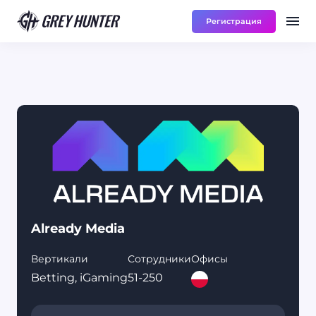
Регистрация
Работа
Ре
UA
Already Media
Вертикали
Сотрудники
Офисы
Betting, iGaming
51-250