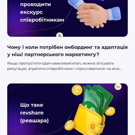
Чому і коли потрібен онбординг та адаптація
у ніші партнерського маркетингу?
Якщо пропустити один важливий етап, можна зіпсувати
репутацію, втратити співробітника і «прославитися» на всю
спільноту.