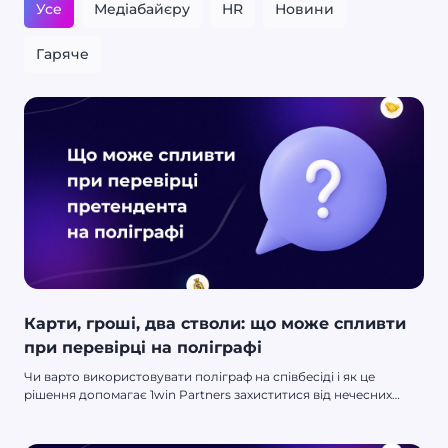
Усе
Медіабайєру
HR
Новини
Гаряче
Карти, гроші, два стволи: що може спливти
при перевірці на поліграфі
Чи варто використовувати поліграф на співбесіді і як це
рішення допомагає 1win Partners захиститися від нечесних
співробітників? У GreyHunter є відповідь 🔥