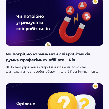
Чи потрібно утримувати співробітників:
думка професійних affiliate HRів
📢Що таке утримання співробітників і коли воно стає
шантажем, а не способом зберегти штат? Поспілкувалися з
HRами великих команд, щоб дізнатися відповідь