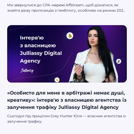
Ми звернулися до CPA-мережі Affstream, щоб дізнатися, як
знайти дієву пропозицію з гемблінгу, особливо на ринках 2023
року, яки розвиваються найбільше.
«Особисто для мене в арбітражі немає душі,
креативу»: інтерв'ю з власницею агентства із
залучення трафіку Julliassy Digital Agency
Сьогодні під прицілом Grey Hunter Юля — власник агентства із
залучення трафіку.