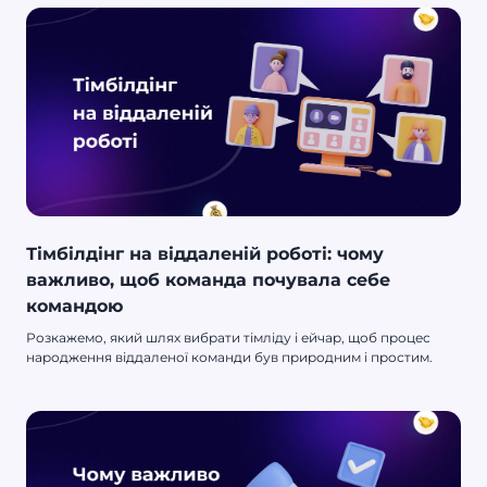
Тімбілдінг на віддаленій роботі: чому
важливо, щоб команда почувала себе
командою
Розкажемо, який шлях вибрати тімліду і ейчар, щоб процес
народження віддаленої команди був природним і простим.