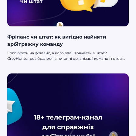
Фріланс чи штат: як вигідно найняти
арбітражну команду
Кого брати на фріланс, а кого влаштовувати в штат?
GreyHunter розібралися в питанні організації команд і готові
розповісти тобі🔥