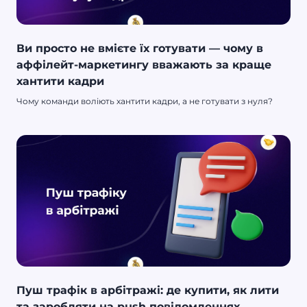
Ви просто не вмієте їх готувати — чому в
аффілейт-маркетингу вважають за краще
хантити кадри
Чому команди воліють хантити кадри, а не готувати з нуля?
Пуш трафік в арбітражі: де купити, як лити
та заробляти на push повідомленнях