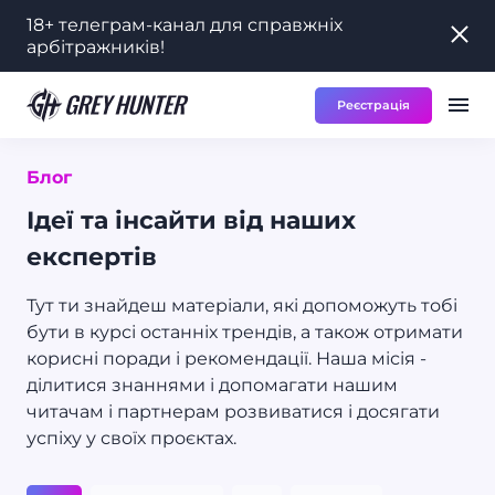
18+ телеграм-канал для справжніх
18+ телеграм-канал для справжніх
арбітражників!
арбітражників!
Реєстрація
Робота
Ре
RU
Блог
Ідеї та інсайти від наших
експертів
Тут ти знайдеш матеріали, які допоможуть тобі
бути в курсі останніх трендів, а також отримати
корисні поради і рекомендації. Наша місія -
ділитися знаннями і допомагати нашим
читачам і партнерам розвиватися і досягати
успіху у своїх проєктах.