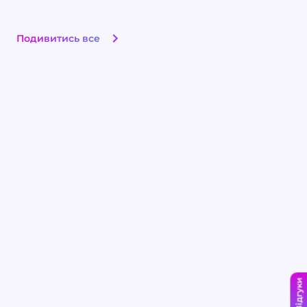
варіантів дій: пабліки, просування особистих блогів, розсилки,
спам. Окремо тут стоїть пролив через чати. Про це зараз і
поговоримо.
Подивитись все
Відгуки