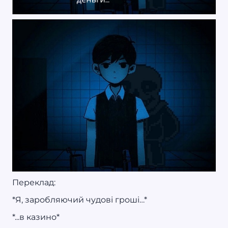
Переклад:
*Я, заробляючий чудові гроші…*
*...в казино*