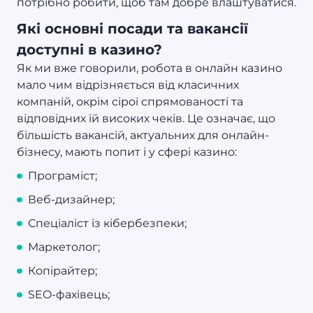
потрібно робити, щоб там добре влаштуватися.
Які основні посади та вакансії
доступні в казино?
Як ми вже говорили, робота в онлайн казино
мало чим відрізняється від класичних
компаній, окрім сірої спрямованості та
відповідних їй високих чеків. Це означає, що
більшість вакансій, актуальних для онлайн-
бізнесу, мають попит і у сфері казино:
Програміст;
Веб-дизайнер;
Спеціаліст із кібербезпеки;
Маркетолог;
Копірайтер;
SEO-фахівець;