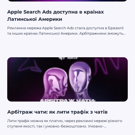
Apple Search Ads доступна в країнах
Латинської Америки
Рекламна мережа Apple Search Ads стала доступна в Бразилії
та інших країнах Латинської Америки. Арбітражники зможуть
освоїти новий ринок прил.
Арбітраж чати: як лити трафік з чатів
Лити трафік можна як платно, через рекламні мережі різного
ступеня якості, так і умовно-безкоштовно. Умовно-
безкоштовний трафік, або УБТ-трафік, дає досить багато