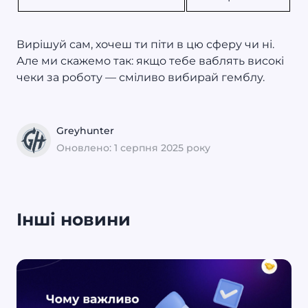
Вирішуй сам, хочеш ти піти в цю сферу чи ні.
Але ми скажемо так: якщо тебе ваблять високі
чеки за роботу — сміливо вибирай гемблу.
Greyhunter
Оновлено: 1 серпня 2025 року
Інші новини