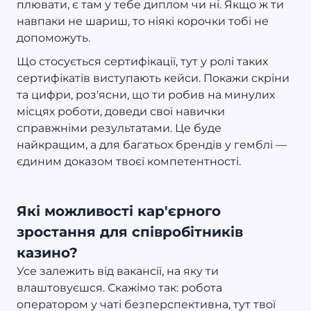
плювати, є там у тебе диплом чи ні. Якщо ж ти
навпаки не шариш, то ніякі корочки тобі не
допоможуть.
Що стосується сертифікації, тут у ролі таких
сертифікатів виступають кейси. Покажи скріни
та цифри, роз'ясни, що ти робив на минулих
місцях роботи, доведи свої навички
справжніми результатами. Це буде
найкращим, а для багатьох брендів у гемблі —
єдиним доказом твоєї компетентності.
Які можливості кар'єрного
зростання для співробітників
казино?
Усе залежить від вакансії, на яку ти
влаштовуєшся. Скажімо так: робота
оператором у чаті безперспективна, тут твої