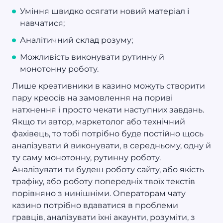
Уміння швидко осягати новий матеріал і
навчатися;
Аналітичний склад розуму;
Можливість виконувати рутинну й
монотонну роботу.
Лише креативники в казино можуть створити
пару креосів на замовлення на пориві
натхнення і просто чекати наступних завдань.
Якщо ти автор, маркетолог або технічний
фахівець, то тобі потрібно буде постійно щось
аналізувати й виконувати, в середньому, одну й
ту саму монотонну, рутинну роботу.
Аналізувати ти будеш роботу сайту, або якість
трафіку, або роботу попередніх твоїх текстів
порівняно з нинішніми. Операторам чату
казино потрібно вдаватися в проблеми
гравців, аналізувати їхні акаунти, розуміти, з