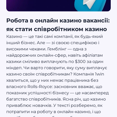
Робота в онлайн казино вакансії:
як стати співробітником казино
Казино — це такі самі компанії, як будь-який
інший бізнес. Але — зі своєю специфікою і
високими чеками. Гемблінг — одна з
найдорожчих онлайн-сфер, навіть афіліатам
казики сміливо виплачують по $300 за один
міндеп. Чи варто говорити, яку суму виплачує
казино своїм співробітникам? Компанія 1win
хвалиться, що у них немає працівника без
власного Rolls-Royce: засновник вважає, що
показник успішності бізнесу — це насамперед
багатство співробітників. Ясна річ, що казино
приваблює новачків. У тексті розберемо, як
потрапити на роботу в онлайн-казино, і що