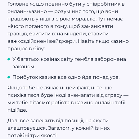
Головне ж, що повинно бути у співробітників
онлайн-казино — розуміння того, що вони
працюють у ніші з сірою мораллю. Тут немає
нічого поганого в тому, щоб заманювати
гравців, байтити їх на міндепи, ставити
важкоздійснені вейджери. Навіть якщо казино
працює в білу:
У багатьох країнах світу гембла заборонена
законом;
Прибуток казика все одно йде понад усе.
Якщо тебе не лякає ні цей факт, ні те, що
психіка твоя буде іноді знемагати від стресу —
ми тебе вітаємо: робота в казино онлайн тобі
підійде.
Далі все залежить від позиції, на яку ти
влаштовуєшся. Загалом, у кожній із них
потрібні три якості: