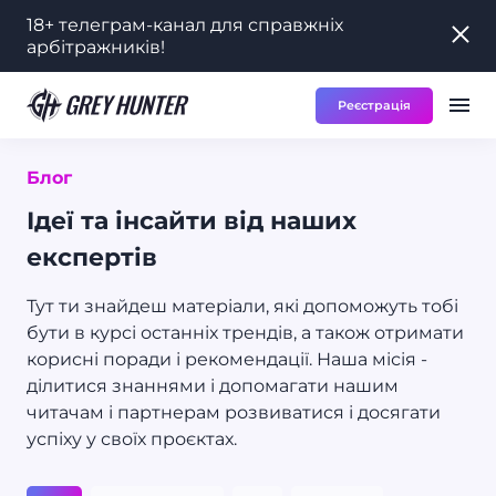
18+ телеграм-канал для справжніх
18+ телеграм-канал для справжніх
арбітражників!
арбітражників!
Реєстрація
Робота
Ре
RU
Блог
Ідеї та інсайти від наших
експертів
Тут ти знайдеш матеріали, які допоможуть тобі
бути в курсі останніх трендів, а також отримати
корисні поради і рекомендації. Наша місія -
ділитися знаннями і допомагати нашим
читачам і партнерам розвиватися і досягати
успіху у своїх проєктах.