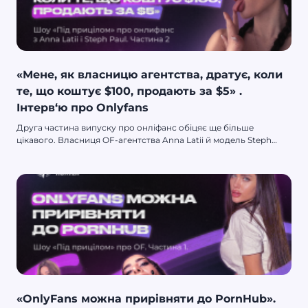
«‎‎Мене, як власницю агентства, дратує, коли
те, що коштує $100, продають за $5» .
Інтерв‘ю про Onlyfans
Друга частина випуску про онліфанс обіцяє ще більше
цікавого. Власниця OF-агентства Anna Latii й модель Steph
Paul вже розповіли про плюси та мінуси роботи з агентством,
які завдання бувають у моделей, і чому популярний фетиш-
контент. Сьогодні дівчата пояснять, чи можна заробляти $100
000 на онліфансі, який зворотний бік успіху, і як у жодному разі
не потрібно просуватися.
«OnlyFans можна прирівняти до PornHub».