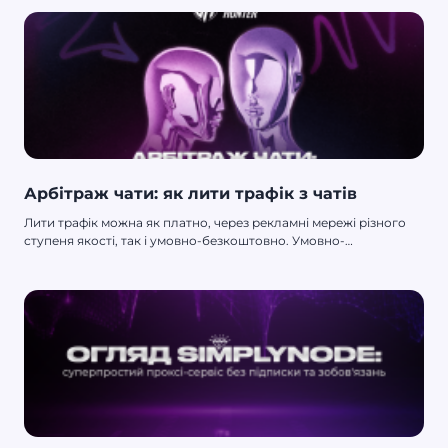
випадках зріз лідів не є шейвом, і як бути, якщо ти зіткнувся з
несправедливістю під час співпраці з пп. Буде цікаво й
корисно. Полетіли!
Арбітраж чати: як лити трафік з чатів
Лити трафік можна як платно, через рекламні мережі різного
ступеня якості, так і умовно-безкоштовно. Умовно-
безкоштовний трафік, або УБТ-трафік, дає досить багато
варіантів дій: пабліки, просування особистих блогів, розсилки,
спам. Окремо тут стоїть пролив через чати. Про це зараз і
поговоримо.