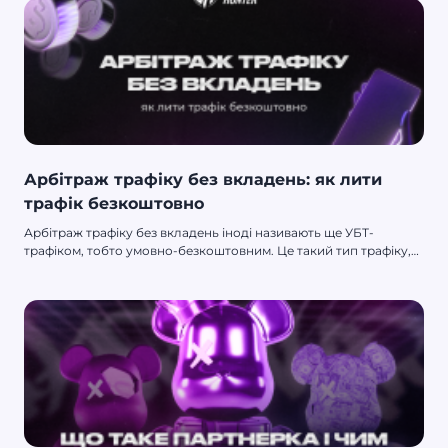
можуть виникнути в арбітражника, — і, звісно, дізналися, як їх
уникнути.
Арбітраж трафіку без вкладень: як лити
трафік безкоштовно
Арбітраж трафіку без вкладень іноді називають ще УБТ-
трафіком, тобто умовно-безкоштовним. Це такий тип трафіку,
який не вимагає грошових витрат. Ну, майже. Звучить
привабливо, так? Повір, не все так просто. Про це ми зараз і
будемо говорити.