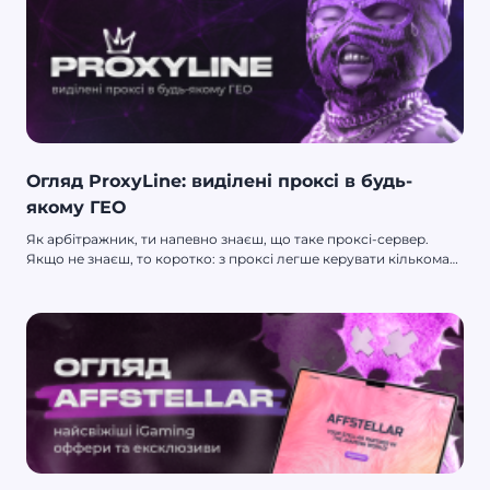
Огляд ProxyLine: виділені проксі в будь-
якому ГЕО
Як арбітражник, ти напевно знаєш, що таке проксі-сервер.
Якщо не знаєш, то коротко: з проксі легше керувати кількома
акаунтами, а ще підмінити ГЕО, якщо платформа не дозволяє
запускати кампанію з твого. А ось де взяти недорогий і при
цьому надійний проксі — питання вже складніше.