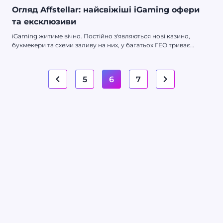
Огляд Affstellar: найсвіжіші iGaming офери
та ексклюзиви
iGaming житиме вічно. Постійно з'являються нові казино,
букмекери та схеми заливу на них, у багатьох ГЕО триває
активна легалізація гемблінгу, ну й азартні гравці нікуди не
діваються. Це все означає, що пошук надійної айгеймінгової
партнерки залишається завжди актуальним — і сьогодні у нас
5
6
7
на огляді якраз такий нетворк.