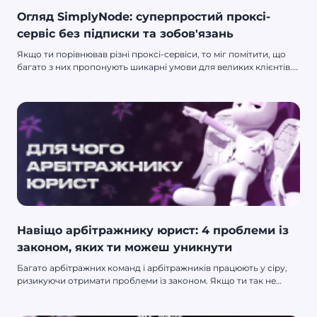
Огляд SimplyNode: суперпростий проксі-
сервіс без підписки та зобов'язань
Якщо ти порівнював різні проксі-сервіси, то міг помітити, що
багато з них пропонують шикарні умови для великих клієнтів.
Тобто для тих, кому потрібні величезні обсяги трафіку, і вони
готові укладати дорогі передплатні контракти на кілька
місяців. А якщо ти не велика корпорація, а соло-арбітражник?
Можливо, навіть початківець, і поки не розумієш, скільки
взагалі тобі потрібно адрес, на який обсяг трафіку, і які
підходять найкраще. Або ти ллєш трафік нерегулярно, і
підписка на проксі тобі невигідна — її більша частина просто
згорить.
Навіщо арбітражнику юрист: 4 проблеми із
законом, яких ти можеш уникнути
Багато арбітражних команд і арбітражників працюють у сіру,
ризикуючи отримати проблеми із законом. Якщо ти так не
хочеш — читай цю статтю. Ми поговорили з юристами із Grey
Hunter in Law, обговорили 4 ймовірні проблеми із законом, які