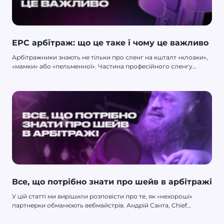
EPC арбітраж: що це таке і чому це важливо
Арбітражники знають не тільки про сленг на кшталт «клоаки»,
«мамки» або «пельменної». Частина професійного сленгу
припадає на назву метрик і моделей оплати. Метрики цифрами
показують тобі, наскільки добре ти проливаєш. За ними ти
можеш судити, чи не потребує кампанія оптимізації, де у тебе
добре йде трафік, а де — погано, які сорси потрібно
відключити тощо. Одна з таких метрик не дає спокою
арбітражникам приблизно так само, як ROI та CR. Це EPC. У
статті розберемося, як із цим EPC справлятися, і що робити,
якщо він занадто низький.
Все, що потрібно знати про шейв в арбітражі
У цій статті ми вирішили розповісти про те, як «нехороші»
партнерки обманюють вебмайстрів. Андрій Санта, Chief
Commercial Office CPA-мережі AFF17, поділився інсайтами про
те, як дізнатися, що партнерка нечесно працює, в яких