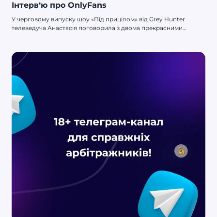
Інтерв‘ю про OnlyFans
У черговому випуску шоу «Під прицілом» від Grey Hunter
телеведуча Анастасія поговорила з двома прекрасними
дівчатами про онліфанс. Стефані (Steph Paul) і Анна (Anna Latii)
розповіли, як вони прийшли в онліфанс, яких успіхів досягли й
чи такий легкий їхній терен, як здається.