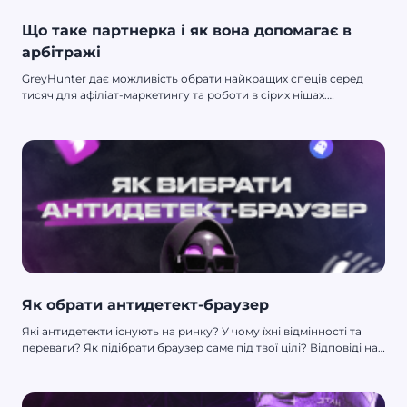
Що таке партнерка і як вона допомагає в
арбітражі
GreyHunter дає можливість обрати найкращих спеців серед
тисяч для афіліат-маркетингу та роботи в сірих нішах.
Переходь, реєструйся та шукай ідеального співробітника! В
тексті розповімо про партнерки та пояснимо, як з ними
співпрацювати.
Як обрати антидетект-браузер
Які антидетекти існують на ринку? У чому їхні відмінності та
переваги? Як підібрати браузер саме під твої цілі? Відповіді на
ці запитання ти дізнаєшся, прочитавши цей матеріал. Буде
цікаво й корисно. Полетіли!