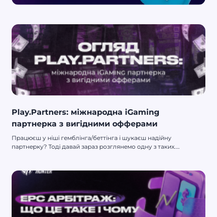
Play.Partners: міжнародна iGaming
партнерка з вигідними офферами
Працюєш у ніші гемблінга/беттінга і шукаєш надійну
партнерку? Тоді давай зараз розглянемо одну з таких.
Play.Partners – партнерська мережа, яка стрімко набирає
популярності у ніші iGaming (Gambling/Betting), пропонуючи
вигідні умови на ринку affiliate-маркетингу. Міжнародна
компанія вибудовує відносини з кожним партнером на
принципі win-win. У команді цінують твій час і роблять усе
можливе для побудови довгострокової та прибуткової
співпраці.