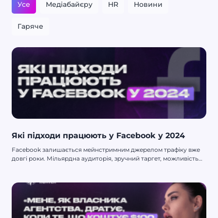
Усе
Медіабайєру
HR
Новини
Гаряче
Які підходи працюють у Facebook у 2024
Facebook залишається мейнстримним джерелом трафіку вже
довгі роки. Мільярдна аудиторія, зручний таргет, можливість
лити на сірі та чорні оффери, інструменти на будь-який смак і
колір. Навіщо тестувати Google, за яким немає інфи, або ASO, в
якому можна влетіти на тисячу баксів, якщо є перевірене
джерело. А оскільки вже 2024 рік, то ми розповімо тобі, які
підходи актуальні для різних вертикалей. Зрештою, маєш же ти
хоч із чогось заробляти.