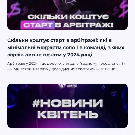
Скільки коштує старт в арбітражі: які є
мінімальні бюджети соло і в команді, з яких
сорсів легше почати у 2024 році
Арбітраж у 2024 – це дорого, складно й одному нереально. Чи
ні? Ми взяли інтерв'ю у досвідчених арбітражників, які на
практиці показали, скільки потрібно вкласти, щоб зараз рубати
бабки.