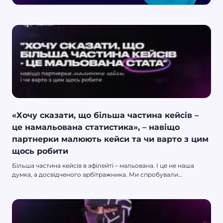
«Хочу сказати, що більша частина кейсів –
це намальована статистика», – навіщо
партнерки малюють кейси та чи варто з цим
щось робити
Більша частина кейсів в афілейті – мальована. І це не наша
думка, а досвідченого арбітражника. Ми спробували
розібратися, хто на це ведеться і чи є сенс щось із цим робити.