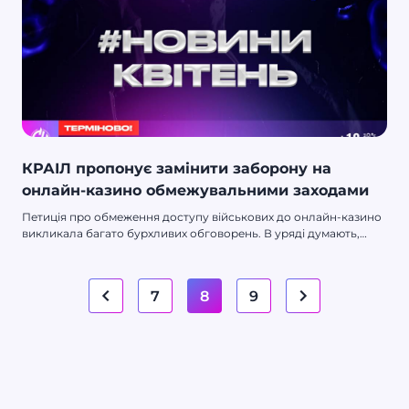
КРАІЛ пропонує замінити заборону на
онлайн-казино обмежувальними заходами
Петиція про обмеження доступу військових до онлайн-казино
викликала багато бурхливих обговорень. В уряді думають,
яких заходів вжити.
7
8
9