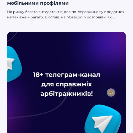
мобільними профілями
На ринку багато антидетектів, але по-справжньому придатних
не так вже й багато. В огляді на MoreLogin розповіли, які
плюшки він дає, чим корисний арбітражнику і як у ньому
зарегатися.