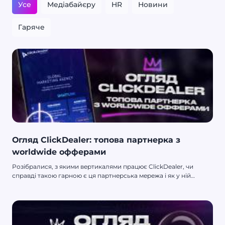
Усе
Медіабайєру
HR
Новини
Гаряче
Огляд ClickDealer: топова партнерка з
worldwide офферами
Розібралися, з якими вертикалями працює ClickDealer, чи
справді такою гарною є ця партнерська мережа і як у ній
зареєструватися, щоб отримувати профіт з офферів по всьому
світу.