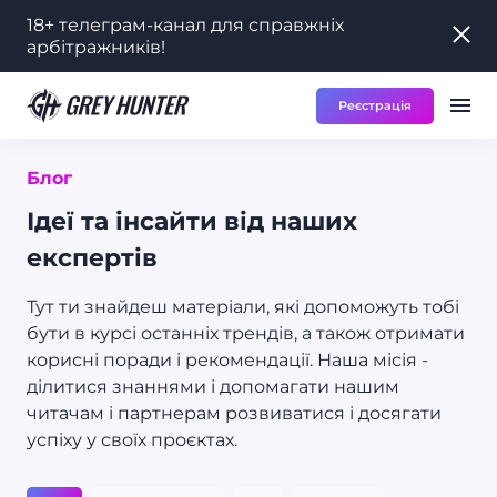
18+ телеграм-канал для справжніх
18+ телеграм-канал для справжніх
арбітражників!
арбітражників!
Реєстрація
Робота
Ре
RU
Блог
Ідеї та інсайти від наших
експертів
Тут ти знайдеш матеріали, які допоможуть тобі
бути в курсі останніх трендів, а також отримати
корисні поради і рекомендації. Наша місія -
ділитися знаннями і допомагати нашим
читачам і партнерам розвиватися і досягати
успіху у своїх проєктах.