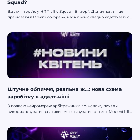
Squad?
Взяли інтерв'ю у HR Traffic Squad - Вікторії. Дізналися, як це -
працювати в Dream company, наскільки складно адаптуватися
новачкові та що мотивує співробітників проявляти себе.
Штучне обличчя, реальна ж...: нова схема
заробітку в адалт-ніші
З появою нейромереж арбітражники по-новому почали
використовувати креативи і монетизувати контент. Моделі ШІ
допомагають заробити по кілька десятків доларів.