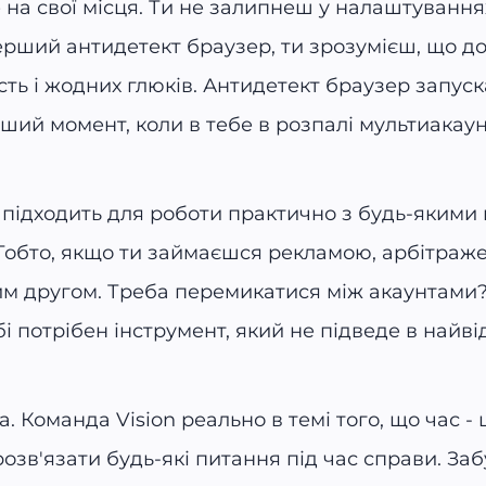
 на свої місця. Ти не залипнеш у налаштуваннях
перший антидетект браузер, ти зрозумієш, що до 
йність і жодних глюків. Антидетект браузер запуск
іший момент, коли в тебе в розпалі мультиака
on підходить для роботи практично з будь-якими 
. Тобто, якщо ти займаєшся рекламою, арбітра
им другом. Треба перемикатися між акаунтами
і потрібен інструмент, який не підведе в найв
 Команда Vision реально в темі того, що час - 
в'язати будь-які питання під час справи. Забу