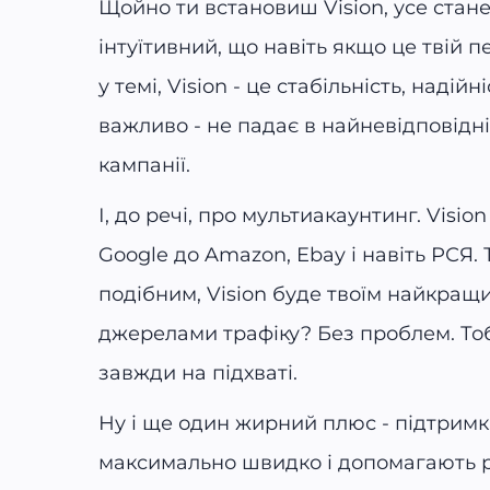
Щойно ти встановиш Vision, усе стане
інтуїтивний, що навіть якщо це твій 
у темі, Vision - це стабільність, наді
важливо - не падає в найневідповідн
кампанії.
І, до речі, про мультиакаунтинг. Visi
Google до Amazon, Ebay і навіть РСЯ
подібним, Vision буде твоїм найкращ
джерелами трафіку? Без проблем. Тоб
завжди на підхваті.
Ну і ще один жирний плюс - підтримка.
максимально швидко і допомагають роз