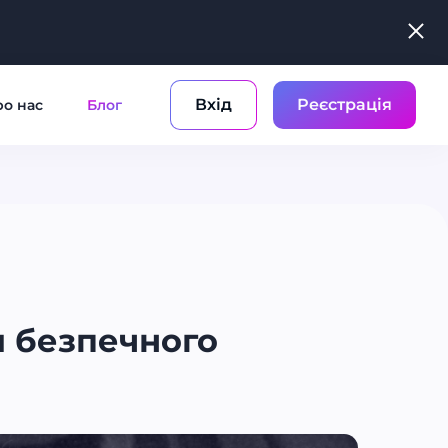
Вхід
Реєстрація
о нас
Блог
я безпечного