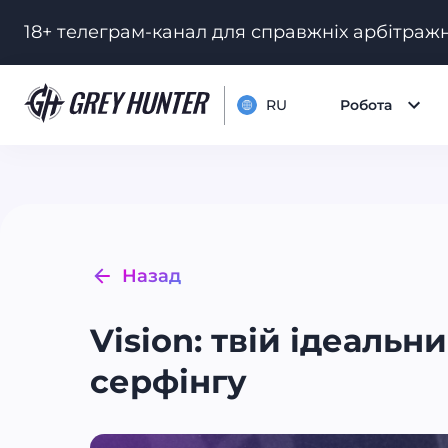
18+ телеграм-канал для справжніх арбітражн
RU
Робота
Назад
Vision: твій ідеаль
серфінгу