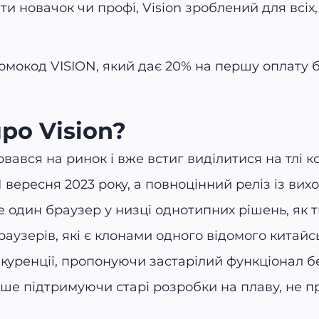
ти новачок чи профі, Vision зроблений для всіх,
омокод VISION, який дає 20% на першу оплату б
ро Vision?
вався на ринок і вже встиг виділитися на тлі к
 вересня 2023 року, а повноцінний реліз із вих
ще один браузер у низці однотипних рішень, як 
аузерів, які є клонами одного відомого китайсь
куренції, пропонуючи застарілий функціонал б
 лише підтримуючи старі розробки на плаву, не