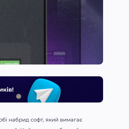
обі набрид софт, який вимагає