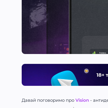
Давай поговоримо про
Vision
- антид