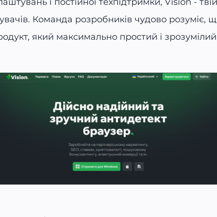
аштувань і постійної техпідтримки, Vision - тві
увачів. Команда розробників чудово розуміє, що
родукт, який максимально простий і зрозумілий