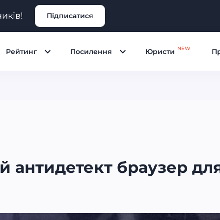
иків!
Підписатися
NEW
Рейтинг
Посилення
Юристи
Пр
ний антидетект браузер дл