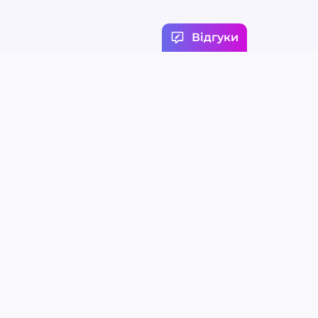
Відгуки
ежі
Контакти
Viktoriia
Support реклама та
інші питання
Sales Manager
Support вакансій та
резюме
Відгукнутись на
вакансію