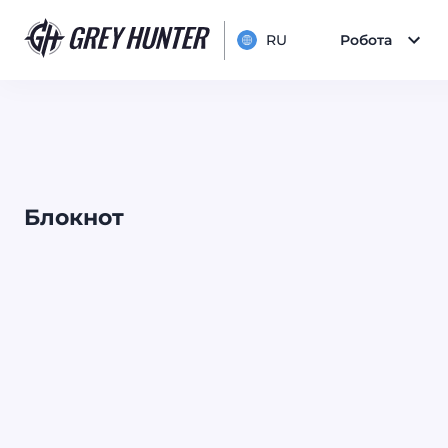
RU
Робота
Блокнот