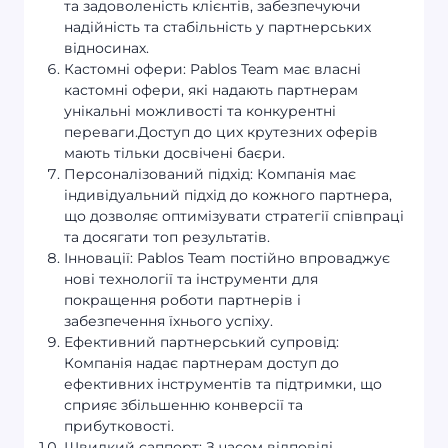
та задоволеність клієнтів, забезпечуючи
надійність та стабільність у партнерських
відносинах.
Кастомні офери: Pablos Team має власні
кастомні офери, які надають партнерам
унікальні можливості та конкурентні
переваги.Доступ до цих крутезних оферів
мають тільки досвічені баєри.
Персоналізований підхід: Компанія має
індивідуальний підхід до кожного партнера,
що дозволяє оптимізувати стратегії співпраці
та досягати топ результатів.
Інновації: Pablos Team постійно впроваджує
нові технології та інструменти для
покращення роботи партнерів і
забезпечення їхнього успіху.
Ефективний партнерський супровід:
Компанія надає партнерам доступ до
ефективних інструментів та підтримки, що
сприяє збільшенню конверсії та
прибутковості.
Швидкий саппорт: З часом відповіді