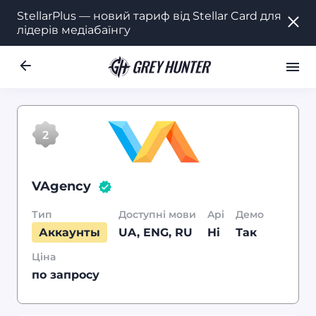
StellarPlus — новий тариф від Stellar Card для
StellarPlus — новий тариф від Stellar Card для
лідерів медіабаїнгу
лідерів медіабаїнгу
Робота
Ре
RU
Перейти
Назад
місце у рейт
2
на сайт
2
VAgency
Тип
Доступні мови
Api
Демо
Аккаунты
UA
, ENG
, RU
Hi
Так
Ціна
по запросу