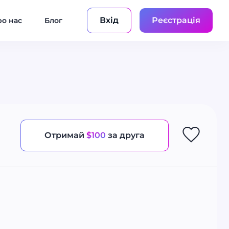
Вхід
Реєстрація
о нас
Блог
Отримай
$100
за друга