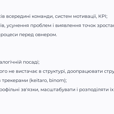
в всередині команди, систем мотивації, КРІ;
ів, усунення проблем і виявлення точок зроста
 процеси перед овнером.
алогічній посаді;
ого не вистачає в структурі, доопрацювати стр
трекерами (keitaro, binom);
офільні зв'язки, масштабувати і розподіляти їх 