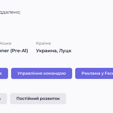
іддалено;
йська
Країна
ner (Pre-A1)
Украина, Луцк
а
Управління командою
Реклама у Fac
а
Постійний розвиток