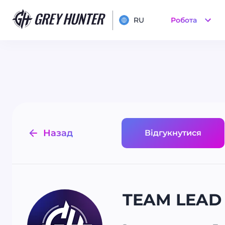
RU
Робота
Назад
Відгукнутися
TEAM LEAD