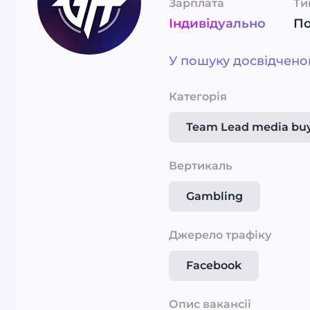
Зарплата
Ти
Індивідуально
П
У пошуку досвідченог
Категорія
Team Lead media bu
Вертикаль
Gambling
Джерело трафіку
Facebook
Опис вакансії