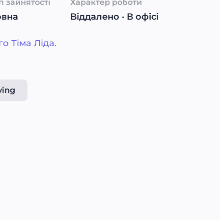
п зайнятості
Характер роботи
овна
Віддалено
· В офісі
о Тіма Ліда.
ying