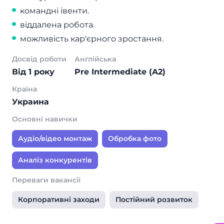
командні івенти.
віддалена робота.
можливість кар'єрного зростання.
Досвід роботи
Англійська
Від 1 року
Pre Intermediate (A2)
Країна
Украина
Основні навички
Аудіо/відео монтаж
Обробка фото
Аналіз конкурентів
Переваги вакансії
Корпоративні заходи
Постійний розвиток