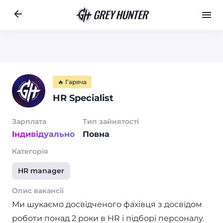
Робота
Ре
RU
🔥 Гаряча
HR Specialist
Зарплата
Тип зайнятості
Індивідуально
Повна
Категорія
HR manager
Опис вакансії
Ми шукаємо досвідченого фахівця з досвідом
роботи понад 2 роки в HR і підборі персоналу.