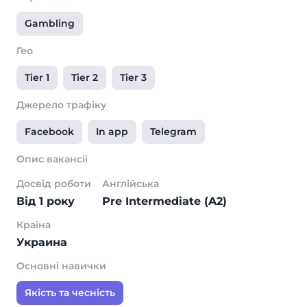
Gambling
Гео
Tier 1
Tier 2
Tier 3
Джерело трафіку
Facebook
In app
Telegram
Опис вакансії
Досвід роботи
Англійська
Від 1 року
Pre Intermediate (A2)
Країна
Украина
Основні навички
Якість та чесність