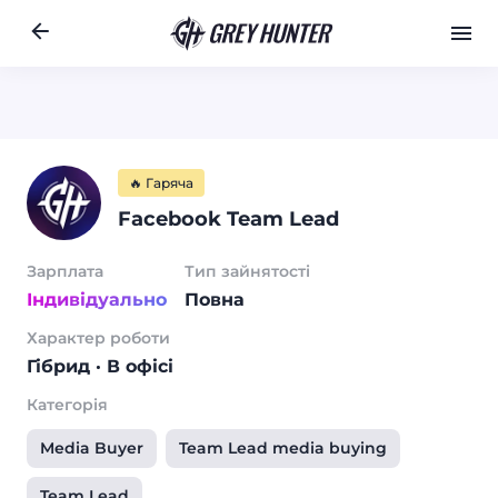
Робота
Ре
RU
🔥 Гаряча
Facebook Team Lead
Зарплата
Тип зайнятості
Індивідуально
Повна
Характер роботи
Гібрид
· В офісі
Категорія
Media Buyer
Team Lead media buying
Team Lead