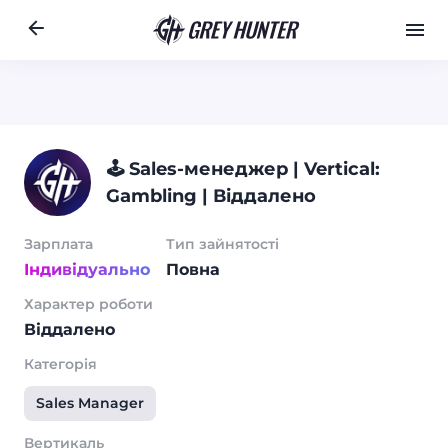
Робота
Ре
RU
🕹 Sales-менеджер | Vertical:
Gambling | Віддалено
Зарплата
Тип зайнятості
Індивідуально
Повна
Характер роботи
Віддалено
Категорія
Sales Manager
Вертикаль