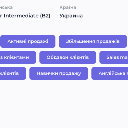
йська
Країна
 Intermediate (B2)
Украина
Активні продажі
Збільшення продажів
з клієнтами
Обдзвон клієнтів
Sales m
клієнтів
Навички продажу
Англійська 