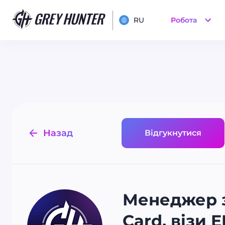
RU
Робота
Назад
Відгукнутися
Менеджер з
Card, візи 