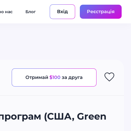
Вхід
Реєстрація
о нас
Блог
Отримай
$100
за друга
програм (США, Green