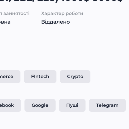
п зайнятості
Характер роботи
овна
Віддалено
merce
FIntech
Crypto
ebook
Google
Пуші
Telegram