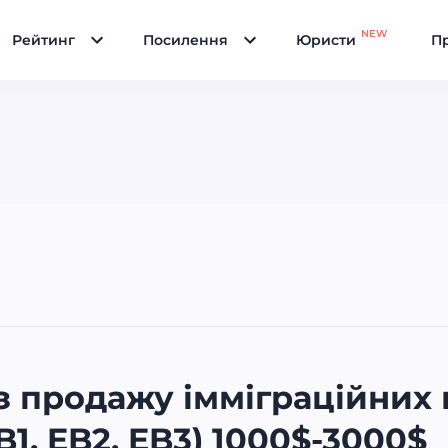
NEW
Рейтинг
Посилення
Юристи
Пр
 продажу імміграційних 
EB1, EB2, EB3) 1000$-3000$