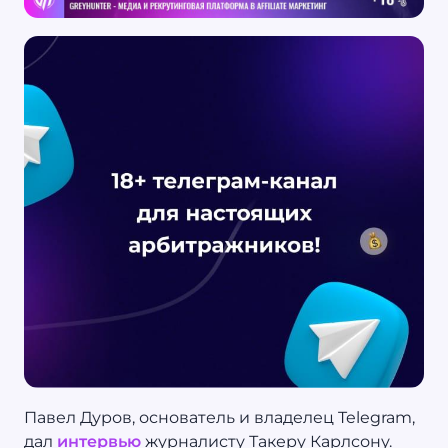
Павел Дуров, основатель и владелец Telegram,
дал
интервью
журналисту Такеру Карлсону.