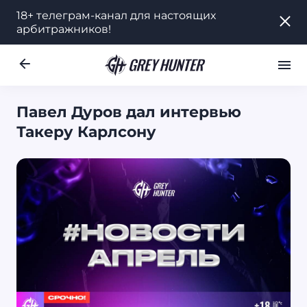
18+ телеграм-канал для настоящих
18+ телеграм-канал для настоящих
арбитражников!
арбитражников!
Работа
Ре
UA
Павел Дуров дал интервью
Такеру Карлсону