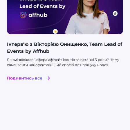
Інтерв‘ю з Вікторією Онищенко, Team Lead of
Events by Affhub
Як змінювалась сфера афілейт івентів за останні 3 роки? Чому
саме івенти найефективніший спосіб для пошуку нових
партнерств та знайомств? На ці та інші питання нам відповіла
Вікторія Онищенко, Team Lead of Events by Affhub!
Подивитись все