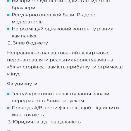
Використовуй тільки надійні антидетект-
браузери.
Регулярно оновлюй бази IP-адрес
модераторів.
Не розміщуй однаковий контент у різних
кампаніях.
Злив бюджету
Неправильно налаштований фільтр може
перенаправляти реальних користувачів на
«білу» сторінку, і замість прибутку ти отримаєш
мінус.
Як уникнути:
Тестуй креативи і налаштування клоаки
перед масштабним запуском.
Проводь A/B-тести фільтрів, щоб підвищити
їхню точність.
Юридична відповідальність