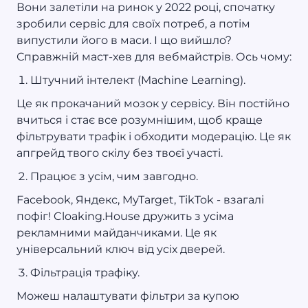
Вони залетіли на ринок у 2022 році, спочатку
зробили сервіс для своїх потреб, а потім
випустили його в маси. І що вийшло?
Справжній маст-хев для вебмайстрів. Ось чому:
Штучний інтелект (Machine Learning).
Це як прокачаний мозок у сервісу. Він постійно
вчиться і стає все розумнішим, щоб краще
фільтрувати трафік і обходити модерацію. Це як
апгрейд твого скілу без твоєї участі.
Працює з усім, чим завгодно.
Facebook, Яндекс, MyTarget, TikTok - взагалі
пофіг! Cloaking.House дружить з усіма
рекламними майданчиками. Це як
універсальний ключ від усіх дверей.
Фільтрація трафіку.
Можеш налаштувати фільтри за купою