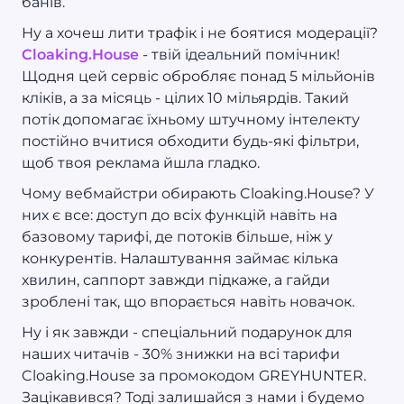
банів.
Ну а хочеш лити трафік і не боятися модерації?
Cloaking.House
- твій ідеальний помічник!
Щодня цей сервіс обробляє понад 5 мільйонів
кліків, а за місяць - цілих 10 мільярдів. Такий
потік допомагає їхньому штучному інтелекту
постійно вчитися обходити будь-які фільтри,
щоб твоя реклама йшла гладко.
Чому вебмайстри обирають Cloaking.House? У
них є все: доступ до всіх функцій навіть на
базовому тарифі, де потоків більше, ніж у
конкурентів. Налаштування займає кілька
хвилин, саппорт завжди підкаже, а гайди
зроблені так, що впорається навіть новачок.
Ну і як завжди - спеціальний подарунок для
наших читачів - 30% знижки на всі тарифи
Cloaking.House за промокодом GREYHUNTER.
Зацікавився? Тоді залишайся з нами і будемо