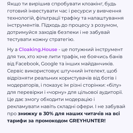
Якщо ти вирішив спробувати клоакінг, будь
готовий інвестувати час і ресурси у вивчення
технологій, фільтрації трафіку та налаштування
інструментів. Підходь до процесу з розумом,
дотримуйся заходів безпеки і не забувай
тестувати кожну стратегію.
Ну а
Cloaking.House
- це потужний інструмент
для тих, хто хоче лити трафік, не боячись банів
від Facebook, Google та інших майданчиків.
Сервіс використовує штучний інтелект, щоб
відрізняти реальних користувачів від ботів і
модераторів, і показує їм різні сторінки: «білу»
для перевірки і «чорну» для цільової аудиторії.
Це дає змогу обходити модерацію і
рекламувати навіть складні офери. І не забувай
про
знижку в 30% для наших читачів на всі
тарифи за промокодом GREYHUNTER!