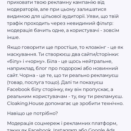
приховати твою рекламну кампанію від
модераторів, але при цьому залишатися
видимою для цільової аудиторії. Уяви, що твій
трафік проходить через невидимий фільтр:
модерація бачить одне, а користувачі - зовсім
інше.
Якщо говорити ще простіше, то клоакінг - це як
маскування. Ти створюєш два сайти/сторінки:
«білу» і «чорну». Біла - це щось нейтральне,
наприклад, блог про подорожі або новинний
сайт. Чорна - це те, що ти реально рекламуєш
(товар, послуга тощо). Далі ти показуєш
Facebook білу сторінку, яку він пропускає, а
реальним користувачам - ту, яку ти рекламуєш.
Cloaking.House допомагає це зробити технічно.
Навіщо це потрібно?
Модерація соцмереж і рекламних платформ,
таких як Facebook, Instagram або Google Ads,