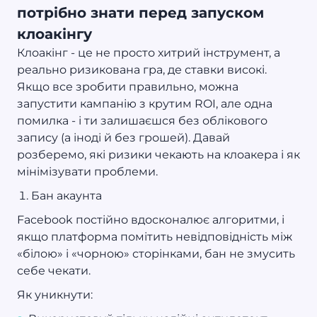
потрібно знати перед запуском
клоакінгу
Клоакінг - це не просто хитрий інструмент, а
реально ризикована гра, де ставки високі.
Якщо все зробити правильно, можна
запустити кампанію з крутим ROI, але одна
помилка - і ти залишаєшся без облікового
запису (а іноді й без грошей). Давай
розберемо, які ризики чекають на клоакера і як
мінімізувати проблеми.
Бан акаунта
Facebook постійно вдосконалює алгоритми, і
якщо платформа помітить невідповідність між
«білою» і «чорною» сторінками, бан не змусить
себе чекати.
Як уникнути: