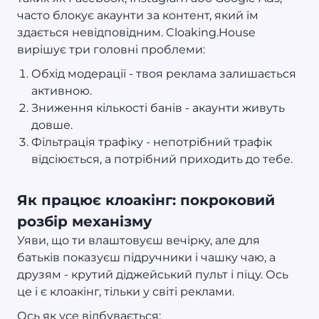
часто блокує акаунти за контент, який їм
здається невідповідним. Cloaking.House
вирішує три головні проблеми:
Обхід модерації - твоя реклама залишається
активною.
Зниження кількості банів - акаунти живуть
довше.
Фільтрація трафіку - непотрібний трафік
відсіюється, а потрібний приходить до тебе.
Як працює клоакінг: покроковий
розбір механізму
Уяви, що ти влаштовуєш вечірку, але для
батьків показуєш підручники і чашку чаю, а
друзям - крутий діджейський пульт і піцу. Ось
це і є клоакінг, тільки у світі реклами.
Ось як усе відбувається: