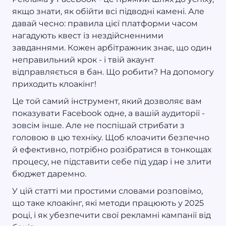
якщо знати, як обійти всі підводні камені. Але
давай чесно: правила цієї платформи часом
нагадують квест із нездійсненними
завданнями. Кожен арбітражник знає, що один
неправильний крок - і твій акаунт
відправляється в бан. Що робити? На допомогу
приходить клоакінг!
Це той самий інструмент, який дозволяє вам
показувати Facebook одне, а вашій аудиторії -
зовсім інше. Але не поспішай стрибати з
головою в цю техніку. Щоб клоачити безпечно
й ефективно, потрібно розібратися в тонкощах
процесу, не підставити себе під удар і не злити
бюджет даремно.
У цій статті ми простими словами розповімо,
що таке клоакінг, які методи працюють у 2025
році, і як убезпечити свої рекламні кампанії від