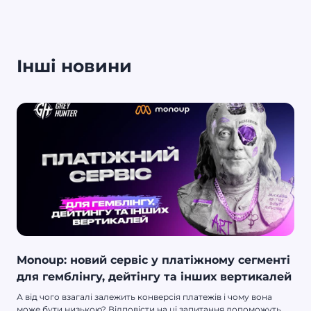
Інші новини
Monoup: новий сервіс у платіжному сегменті
для гемблінгу, дейтінгу та інших вертикалей
А від чого взагалі залежить конверсія платежів і чому вона
може бути низькою? Відповісти на ці запитання допоможуть