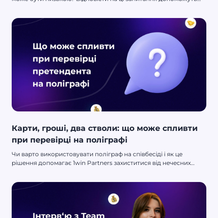
представники компанії Monoup.
Карти, гроші, два стволи: що може спливти
при перевірці на поліграфі
Чи варто використовувати поліграф на співбесіді і як це
рішення допомагає 1win Partners захиститися від нечесних
співробітників? У GreyHunter є відповідь 🔥