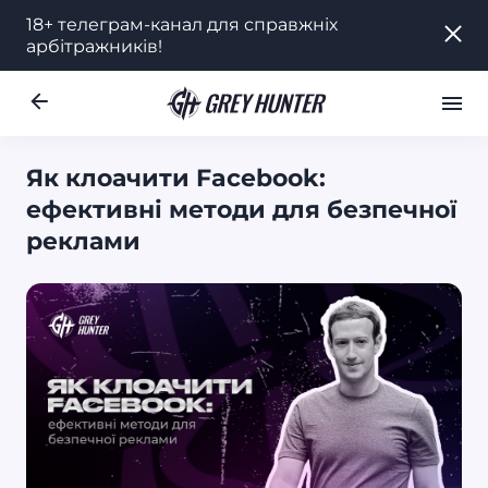
18+ телеграм-канал для справжніх
18+ телеграм-канал для справжніх
арбітражників!
арбітражників!
Робота
Ре
RU
Як клоачити Facebook:
ефективні методи для безпечної
реклами