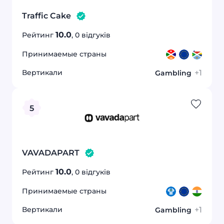
Traffic Cake
10.0
Рейтинг
, 0 відгуків
Принимаемые страны
Вертикали
+1
Gambling
10.0
VAVADAPART
5
VAVADAPART
10.0
Рейтинг
, 0 відгуків
Принимаемые страны
Вертикали
+1
Gambling
0.0