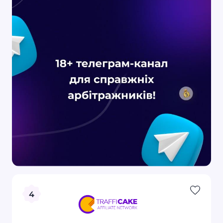
10.0
Traffic
Cake
4