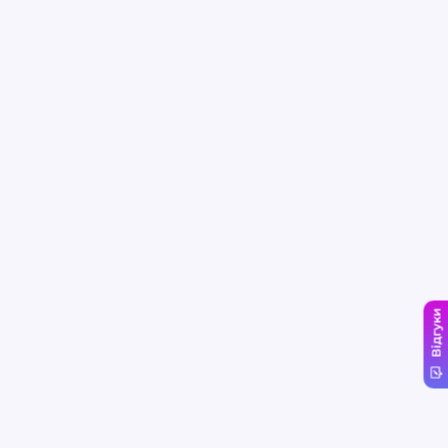
Відгуки