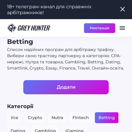
18+ телеграм-канал для справжніх
18+ телеграм-канал для справжніх
арбітражників!
арбітражників!
Реєстрація
Робота
Ре
RU
Betting
Список надійних програм для арбітражу трафіку.
Вибери свою трастову партнерку в категоріях: CPA-
мережі, Нутра та товарка, Gambling, Betting, Dating,
Smartlink, Crypto, Essay, Finance, Travel, Онлайн-освіта.
Додати
Категорії
Усе
Crypto
Nutra
FIntech
Betting
Dating
Gambling
iGaming