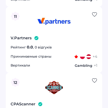
0.0
V.Partners
11
V.Partners
0.0
Рейтинг
, 0 відгуків
Принимаемые страны
+4
Вертикали
+1
Gambling
0.0
CPAScanner
12
CPAScanner