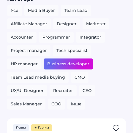
Усе
Media Buyer
Team Lead
Affiliate Manager
Designer
Marketer
Accounter
Programmer
Integrator
Project manager
Tech specialist
HR manager
Business developer
Team Lead media buying
CMO
UX/UI Designer
Recruiter
CEO
Sales Manager
COO
Iнше
Повна
🔥 Гаряча