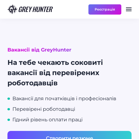
Реєстрація
Робота
Ре
RU
Вакансії від GreyHunter
На тебе чекають соковиті
вакансії від перевірених
роботодавців
Вакансії для початківців і професіоналів
Перевірені роботодавці
Гідний рівень оплати праці
Створити резюме