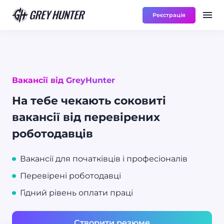
Реєстрація
Робота
Ре
RU
Вакансії від GreyHunter
На тебе чекають соковиті
вакансії від перевірених
роботодавців
Вакансії для початківців і професіоналів
Перевірені роботодавці
Гідний рівень оплати праці
Створити резюме