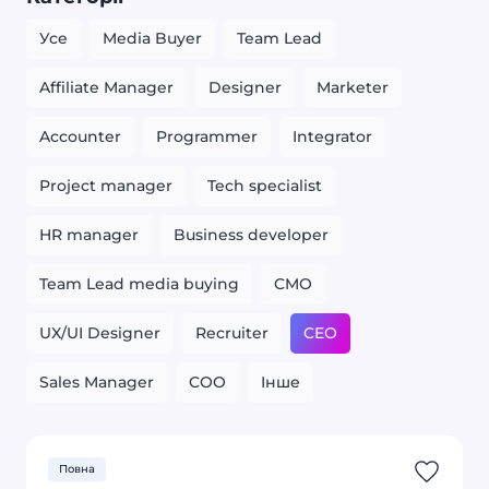
Усе
Media Buyer
Team Lead
Affiliate Manager
Designer
Marketer
Accounter
Programmer
Integrator
Project manager
Tech specialist
HR manager
Business developer
Team Lead media buying
CMO
UX/UI Designer
Recruiter
CEO
Sales Manager
COO
Iнше
Повна