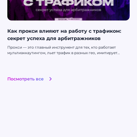
Как прокси влияют на работу с трафиком:
секрет успеха для арбитражников
Прокси — это главный инструмент для тех, кто работает
мультиаккаутингом, льет трафик в разных гео, имитирует
активность для выполнения KPI, занимается веб-скрапингом и
анализом данных из различных источников. Они помогают
оставаться незамеченными для антибот- и антифрод-систем,
обходить блокировки и обеспечивать стабильный доступ к
Посмотреть все
ресурсам, ограниченным в вашем регионам.