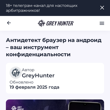
18+ телеграм-канал для настоящих
18+ телеграм-канал для настоящих
арбитражников!
арбитражников!
Работа
Ре
UA
Антидетект браузер на андроид
– ваш инструмент
конфиденциальности
Автор
GreyHunter
Обновлено
19 февраля 2025 года