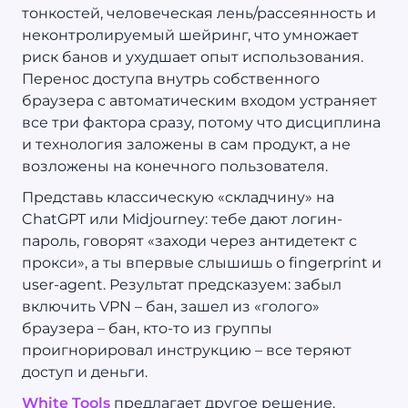
тонкостей, человеческая лень/рассеянность и
неконтролируемый шейринг, что умножает
риск банов и ухудшает опыт использования.
Перенос доступа внутрь собственного
браузера с автоматическим входом устраняет
все три фактора сразу, потому что дисциплина
и технология заложены в сам продукт, а не
возложены на конечного пользователя.
Представь классическую «складчину» на
ChatGPT или Midjourney: тебе дают логин-
пароль, говорят «заходи через антидетект с
прокси», а ты впервые слышишь о fingerprint и
user-agent. Результат предсказуем: забыл
включить VPN – бан, зашел из «голого»
браузера – бан, кто-то из группы
проигнорировал инструкцию – все теряют
доступ и деньги.
White Tools
предлагает другое решение.