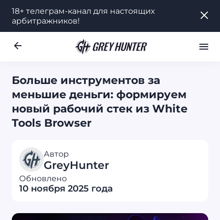
18+ телеграм-канал для настоящих
18+ телеграм-канал для настоящих
арбитражников!
арбитражников!
Работа
Ре
UA
Больше инструментов за
меньшие деньги: формируем
новый рабочий стек из White
Tools Browser
Автор
GreyHunter
Обновлено
10 ноября 2025 года