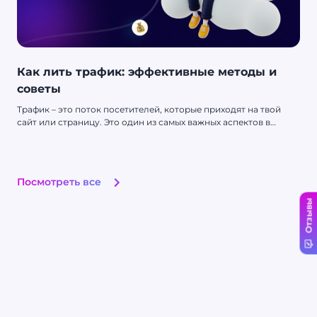
Как лить трафик: эффективные методы и
советы
Трафик – это поток посетителей, которые приходят на твой
сайт или страницу. Это один из самых важных аспектов в
любом бизнесе, поскольку без трафика сайт или страница
просто не будет видимым для потребителей. Больше трафика
означает больше потенциальных клиентов, и, в конечном
итоге, больше продаж. Поэтому любой, кто занимается
Посмотреть все
арбитражем трафика или ведет свой бизнес в интернете,
должен знать, как правильно лить трафик.
Отзывы