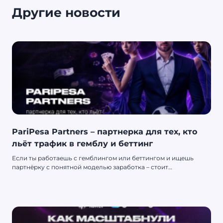
Другие новости
PariPesa Partners – партнерка для тех, кто
льёт трафик в гемблу и беттинг
Если ты работаешь с гемблингом или беттингом и ищешь
партнёрку с понятной моделью заработка – стоит
присмотреться к PariPesa Partners. Это партнёрская
программа от одного из широко известных букмекеров на
рынке, где ты зарабатываешь на каждом приведённом игроке,
а не просто на кликах.