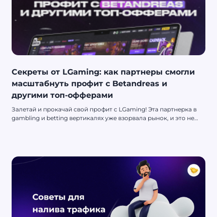
Секреты от LGaming: как партнеры смогли
масштабнуть профит с Betandreas и
другими топ-офферами
Залетай и прокачай свой профит с LGaming! Эта партнерка в
gambling и betting вертикалях уже взорвала рынок, и это не
пустые слова. LGaming стартанули в 2022 году, но уже успели
выкатить больше 1000 офферов по всему миру, включая свой
топовый in-house продукт - BetAndreas. Эксклюзивные
офферы, аренда приложух, VIP-сервис и сочные выплаты - все
это не просто слова, а реальная тема, которая разгоняет
конверт на максимум. Весь движ замешан на экосистеме:
вебмастера и арбитражники могут работать с разными
инструментами, не выходя из партнерки.