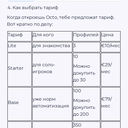
Как выбрать тариф
Когда откроешь Octo, тебе предложат тариф.
Вот кратко по делу:
Тариф
Для кого
Профилей
Цена
Lite
для знакомства
3
€10/мес
10
для соло-
€29/
Можно
Starter
игроков
мес
докупить
до 30
100
уже норм
€79/
Можно
Base
автоматизация
мес
докупить
до 200
350