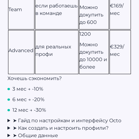
если работаешь
€169/
Можно
Team
в команде
мес
докупить
до 600
1200
Можно
для реальных
€329/
Advanced
докупить
профи
мес
до 10000 и
более
Хочешь сэкономить?
3 мес → -10%
6 мес → -20%
12 мес → -30%
➤ Гайд по настройкам и интерфейсу Octo
➤ Как создать и настроить профили?
➤ Общие данные