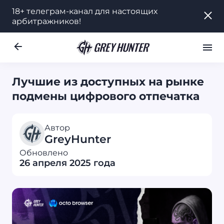
18+ телеграм-канал для настоящих
18+ телеграм-канал для настоящих
арбитражников!
арбитражников!
Работа
Ре
UA
Лучшие из доступных на рынке
подмены цифрового отпечатка
Автор
GreyHunter
Обновлено
26 апреля 2025 года