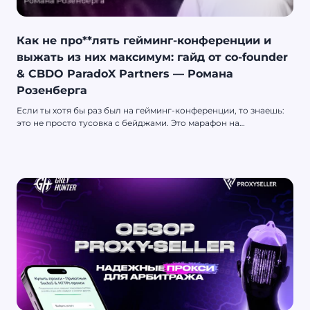
Как не про**лять гейминг-конференции и
выжать из них максимум: гайд от co-founder
& CBDO ParadoX Partners — Романа
Розенберга
Если ты хотя бы раз был на гейминг-конференции, то знаешь:
это не просто тусовка с бейджами. Это марафон на
выносливость, прокачку нетворкинга и проверку, насколько
ты умеешь превращать small talk в big deals. Мы пообщались с
человеком, который не просто шарит в индустрии, а движет её
вперёд — co-founder & CBDO ParadoX Partners — Роман
Розенберг. Он рассказал, как реально готовиться к
конференциям, не потеряться в потоке встреч, держать себя в
тонусе и превращать контакты в партнёрки.