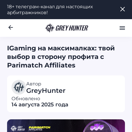
18+ телеграм-канал для настоящих
18+ телеграм-канал для настоящих
арбитражников!
арбитражников!
Работа
Ре
UA
IGaming на максималках: твой
выбор в сторону профита с
Parimatch Affiliates
Автор
GreyHunter
Обновлено
14 августа 2025 года