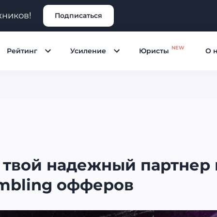
жников!
Подписаться
NEW
Рейтинг
Усиление
Юристы
О 
s: твой надежный партнер
mbling офферов