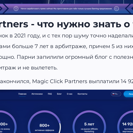
rtners - что нужно знать 
к в 2021 году, и с тех пор шуму точно наделали
чами больше 7 лет в арбитраже, причем 5 из них
 мощно. Парни запилили огромный блог с полез
итраж и не вылететь.
закончился, Magic Click Partners выплатили 14 9