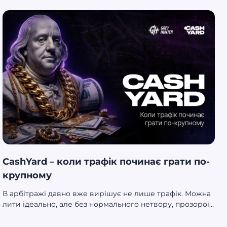
CashYard – коли трафік починає грати по-
крупному
В арбітражі давно вже вирішує не лише трафік. Можна
лити ідеально, але без нормального нетвору, прозорої
аналітики і живих людей на стороні партнерки
зростання швидко впирається в стелю. Саме тому