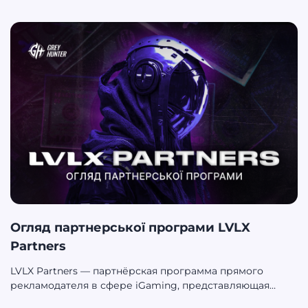
обміняв USDT, вивів на картку, забув. Це нудно, це
рутина. Але, здається, ера нудних фінансів добігає свого
логічного кінця. Команда Trustee Plus викотила
настільки масштабні оновлення, що додаток тепер
нагадує не банківський термінал, а повноцінну
екосистему з елементами RPG-гри. Тут ви бронюєте
готелі дешевше, ніж на Booking, отримуєте
передбачення (які іноді приносять реальні гроші),
заробляєте Trustee Points i змагаєтесь за цінні призи:
айфони, макбуки, айпади, годинники і холодні гаманці
для зберігання криптовалюти. Ми зібрали докупи все,
що відомо про Trustee Travel, магічні Points та приховані
можливості, про які (поки що) мало хто говорить.
Огляд партнерської програми LVLX
Partners
LVLX Partners — партнёрская программа прямого
рекламодателя в сфере iGaming, представляющая
бренд GETX, включающий продукты онлайн-казино и