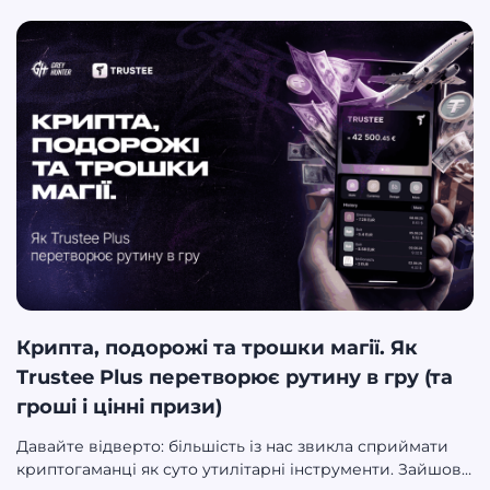
особливий шлях. Тут є три преміальні бренди (Millioner,
FunBet і WildRobin) та філософія, у якій ваш успіх — це
їхній пріоритет. Уявіть партнера, який не просто роздає
посилання і чекає конверсій, а реально інвестує у ваш
ріст — обговорює кожну деталь угоди, запускає роботу
за 1–2 дні після реєстрації та пропонує індивідуальні
умови для команд із серйозним трафіком. Вересень
2024 року став точкою відліку для програми, яка вже
встигла довести, що персоналізація, преміальний
сервіс і довіра можуть стати потужними драйверами в
iGaming-маркетингу. Готові дізнатися, чому
арбітражники та вебмайстри хочуть працювати з Affina
Partners? Поїхали розбиратися.
Крипта, подорожі та трошки магії. Як
Trustee Plus перетворює рутину в гру (та
гроші і цінні призи)
Давайте відверто: більшість із нас звикла сприймати
криптогаманці як суто утилітарні інструменти. Зайшов,