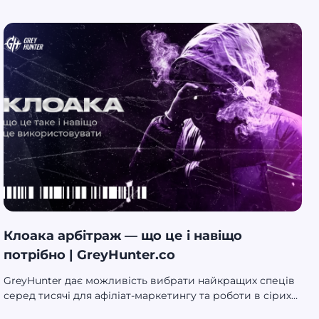
дешевше, без банів і без складних технічних
налаштувань, що особливо цінно для щоденної роботи
digital‑фахівців.
Клоака арбітраж — що це і навіщо
потрібно | GreyHunter.co
GreyHunter дає можливість вибрати найкращих спеців
серед тисячі для афіліат-маркетингу та роботи в сірих
нішах. Переходь, реєструйся та шукай ідеального