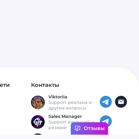
партнерка з гучною назвою. Це команда, яка виросла
зсередини індустрії, з бекграундом в казино, медійці та
арбітражі. Це партнерка від тих, хто сам був на вашому
місці: в ролі веба, в ролі того, хто зливає бюджети,
тестує креативи і отримує бан на FB Ads о 4 ранку. Це
монобрендова партнерка від рекламодавця Olymp
Casino, що працює у вертикалях гемблінг і беттінг, з
командою, за плечима якої понад 20 років досвіду в
онлайн казино та афіліат маркетингу. Це не стартап на
ентузіазмі. Це продукт, створений на болю, на досвіді і
на чіткому розумінні, чого реально не вистачає вебам в
2025 році.
ети
Контакты
Viktoriia
Support реклама и
другие вопросы
Sales Manager
Support вакансий и
резюме
Отзывы
Откликнуться на