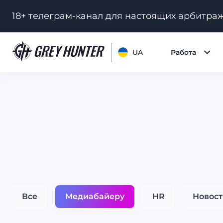
18+ телеграм-канал для настоящих арбитра
UA
Работа
Все
Медиабайеру
HR
Новост