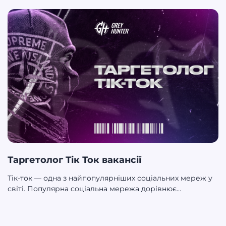
букмекерской платформы. Работа ведётся под
лицензией Анжуан, основное направление — страны
СНГ, приоритетное ГЕО — Казахстан. Продукт вышел в
2023 году, а запуск самой партнёрской программы
состоялся в 2024. Благодаря свежей базе
пользователей, партнёры работают без конкуренции за
выжженный трафик, что значительно повышает
конверсию и доходность на старте.
Таргетолог Тік Ток вакансії
Тік-ток — одна з найпопулярніших соціальних мереж у
світі. Популярна соціальна мережа дорівнює
прекрасному джерелу трафіку, а Тік-ток з його
незвичайним форматом контенту прекрасно підійде
для просування практично будь-якого продукту.