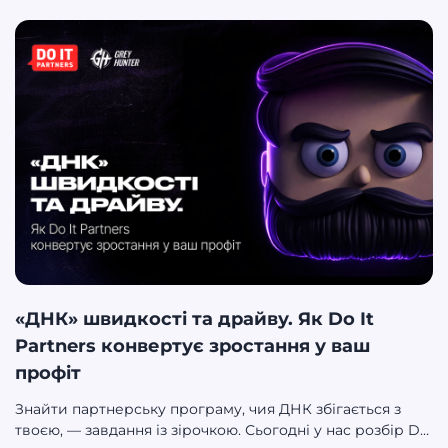
«ДНК» швидкості та драйву. Як Do It
Partners конвертує зростання у ваш
профіт
Знайти партнерську програму, чия ДНК збігається з
твоєю, — завдання із зірочкою. Сьогодні у нас розбір Do