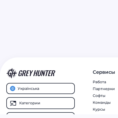
навичками, перспективами та можливостями.
Обговоримо її докладніше і розповімо, як у ній
найлегше знайти роботу.
Сервисы
Работа
Українська
Партнерки
Софты
Команды
Категории
Курсы