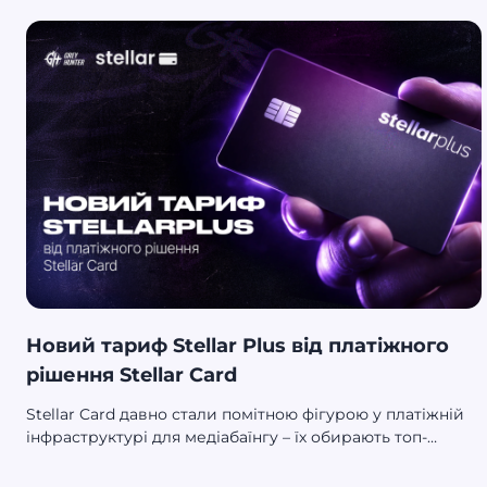
Новий тариф Stellar Plus від платіжного
рішення Stellar Card
Stellar Card давно стали помітною фігурою у платіжній
інфраструктурі для медіабаїнгу – їх обирають топ-
команди завдяки приватній моделі доступу та фокусу
на довгостроковому партнерстві. Тепер платформа