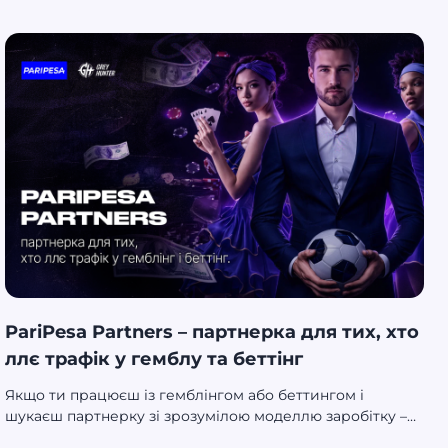
сьогодні виграють не одинаки, а ті, хто працює із
сильними performance-партнерами.
PariPesa Partners – партнерка для тих, хто
ллє трафік у гемблу та беттінг
Якщо ти працюєш із гемблінгом або беттингом і
шукаєш партнерку зі зрозумілою моделлю заробітку –
варто придивитися до PariPesa Partners. Це