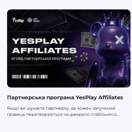
представила StellarPlus - тариф рівня enterprise,
створений для компаній з великими оборотами.
Партнерська програма YesPlay Affiliates
Якщо ви шукаєте партнерку, де кожен залучений
гравець перетворюється на джерело стабільного
доходу, то YesPlay Affiliates — це саме та точка
зростання. Тут ви отримуєте RevShare до 50% протягом