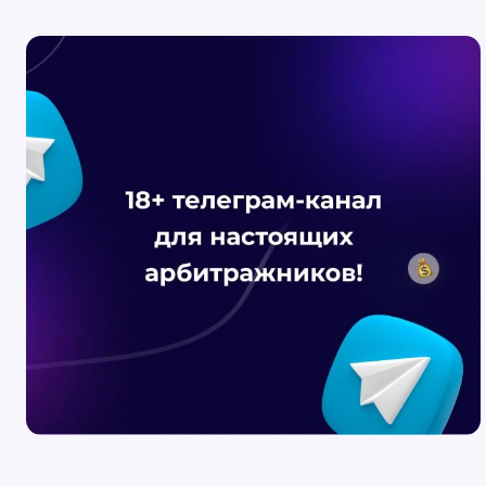
“рівнем довіри”, “ризик-профілем”. Зазвичай про нього
згадують, коли кабінет отримує обмеження, раптово
йде на перевірки, падають ліміти або зростає частка
відхилень. Ключова проблема в тому, що Trust Score
часто уявляють як одну містичну цифру, хоча в
реальності все простіше: платформа оцінює акаунт
через набір сигналів ризику та якості, які змінюються з
часом. Найшвидший і найчутливіший шар у цій системі
— це мережа та IP. Тому тема Trust Score майже завжди
впирається в інфраструктуру: який у вас IP-профіль,
наскільки він стабільний і який “фон” у адрес. Логіка
SX.org якраз про це: не “просто купити проксі”, а
керувати якістю мережі через рейтинг і перевірки,
щоб зменшувати інфраструктурні ризики ще до запуску
реклами.