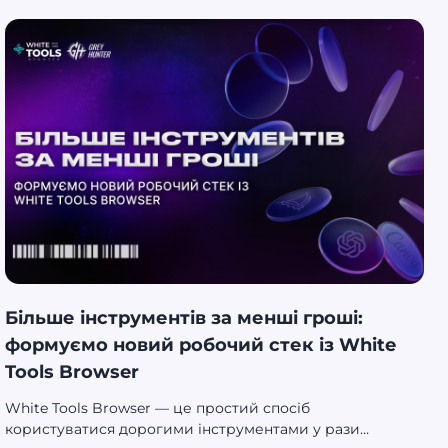
партнерська програма від одного з широко відомих
букмекерів на ринку, де ти заробляєш на кожному
гравці, а не просто на кліках.
Більше інструментів за менші гроші:
формуємо новий робочий стек із White
Tools Browser
White Tools Browser — це простий спосіб
користуватися дорогими інструментами у рази