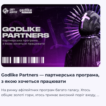
співробітника! У тексті розповімо про клоакінг і
пояснимо, навіщо він потрібен арбітражникам.
Godlike Partners — партнерська програма,
з якою хочеться працювати
На ринку афілейтних програм багато галасу. Хтось
обіцяє золоті гори, хтось тримає високий поріг входу, а
хтось просто не розуміє, як налагодити діалог з вебом.
Godlike Partners — зовсім інша історія. Це не просто