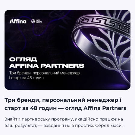
It Partners. Це команда, яка не просто зайшла в iGaming,
а буквально увірвалася трохи більше року тому,
заявивши про себе як про зухвалого та стрімко
зростаючого гравця. Do It Partners — з тих історій, де
акцент зроблено на зростання, темп і роботу з
амбітними командами в iGaming.
Три бренди, персональний менеджер і
старт за 48 годин — огляд Affina Partners
Знайти партнерську програму, яка дійсно працює на
ваш результат, — завдання не з простих. Серед маси
однотипних пропозицій Affina Partners обрала