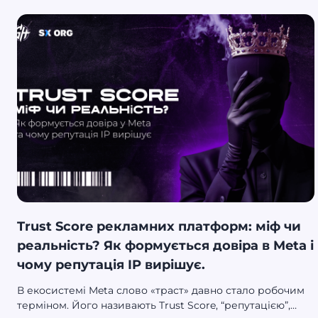
Trust Score рекламних платформ: міф чи
реальність? Як формується довіра в Meta і
чому репутація IP вирішує.
В екосистемі Meta слово «траст» давно стало робочим
терміном. Його називають Trust Score, “репутацією”,