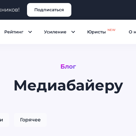
жников!
Подписаться
NEW
Рейтинг
Усиление
Юристы
О 
Блог
Медиабайеру
и
Горячее