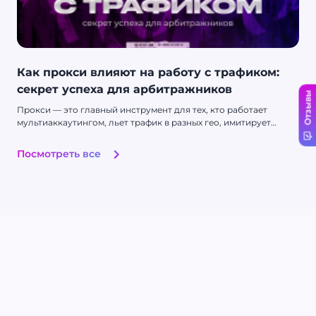
Как прокси влияют на работу с трафиком:
секрет успеха для арбитражников
Отзывы
Прокси — это главный инструмент для тех, кто работает
мультиаккаутингом, льет трафик в разных гео, имитирует
активность для выполнения KPI, занимается веб-скрапингом и
анализом данных из различных источников. Они помогают
Посмотреть все
оставаться незамеченными для антибот- и антифрод-систем,
обходить блокировки и обеспечивать стабильный доступ к
ресурсам, ограниченным в вашем регионам.