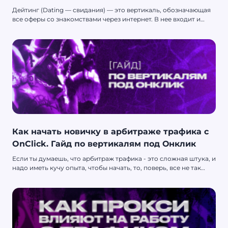
Дейтинг (Dating — свидания) — это вертикаль, обозначающая
все оферы со знакомствами через интернет. В нее входит и
мейнстримный, и адалт-дейтинг. В вертикали дейтинга есть
свои правила и способы залива: она работает не так, как,
например, «чистый» адалт. Получается, что дейтинг арбитраж
— это перегон трафика на дейтинг-офферы.
Как начать новичку в арбитраже трафика с
OnClick. Гайд по вертикалям под Онклик
Если ты думаешь, что арбитраж трафика - это сложная штука, и
надо иметь кучу опыта, чтобы начать, то, поверь, все не так
страшно. На самом деле, стартовать можно прямо сейчас,
даже если ты полный ноль в этом деле. Сегодня мы поговорим
о том, как зайти в арбитраж с помощью OnClick и почему
именно Push.house - твой лучший выбор для этого
приключения.