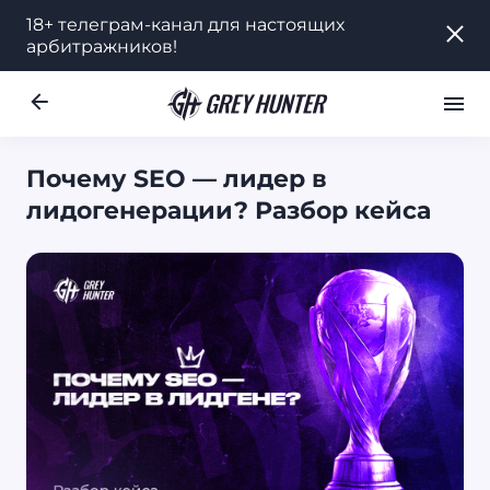
18+ телеграм-канал для настоящих
18+ телеграм-канал для настоящих
арбитражников!
арбитражников!
Работа
Ре
UA
Почему SEO — лидер в
лидогенерации? Разбор кейса