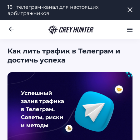
18+ телеграм-канал для настоящих
18+ телеграм-канал для настоящих
арбитражников!
арбитражников!
Работа
Ре
UA
Как лить трафик в Телеграм и
достичь успеха