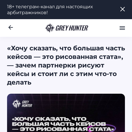
18+ телеграм-канал для настоящих
18+ телеграм-канал для настоящих
арбитражников!
арбитражников!
Работа
Ре
UA
«Хочу сказать, что большая часть
кейсов — это рисованная стата»,
— зачем партнерки рисуют
кейсы и стоит ли с этим что-то
делать