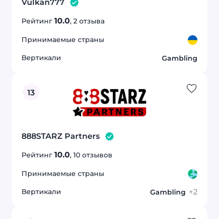
Vulkan777
10.0
Рейтинг
, 2 отзыва
Принимаемые страны
Вертикали
Gambling
10.0
888STARZ
2
Partners
13
888STARZ Partners
10.0
Рейтинг
, 10 отзывов
Принимаемые страны
Вертикали
+2
Gambling
10.0
Click2Money