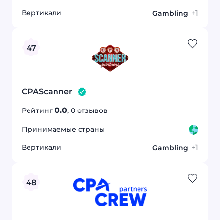
Вертикали
+1
Gambling
0.0
CPAScanner
47
CPAScanner
0.0
Рейтинг
, 0 отзывов
Принимаемые страны
Вертикали
+1
Gambling
0.0
CPACrew
48