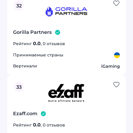
32
Gorilla Partners
0.0
Рейтинг
, 0 отзывов
Принимаемые страны
Вертикали
iGaming
0.0
Ezaff.com
33
Ezaff.com
0.0
Рейтинг
, 0 отзывов