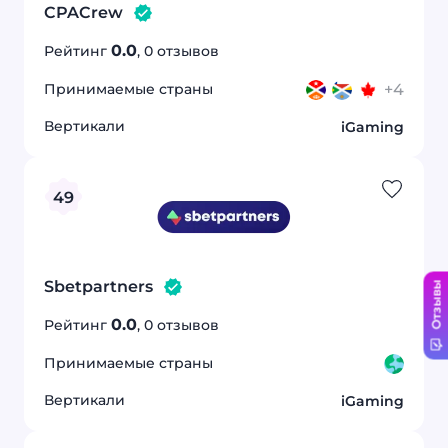
CPACrew
0.0
Рейтинг
, 0 отзывов
Принимаемые страны
+4
Вертикали
iGaming
0.0
Sbetpartners
49
Sbetpartners
Отзывы
0.0
Рейтинг
, 0 отзывов
Принимаемые страны
Вертикали
iGaming
0.0
BetBoom