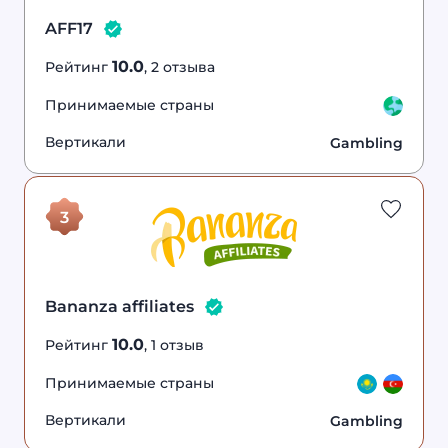
AFF17
10.0
Рейтинг
, 2 отзыва
Принимаемые страны
Вертикали
Gambling
10.0
Bananza
affiliates
3
Bananza affiliates
10.0
Рейтинг
, 1 отзыв
Принимаемые страны
Вертикали
Gambling