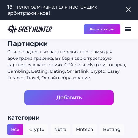
18+ телеграм-канал для настоящих
18+ телеграм-канал для настоящих
арбитражников!
арбитражников!
Регистрация
Работа
Ре
UA
Партнерки
Список надежных партнерских программ для
арбитража трафика. Выбери свою трастовую
партнерку в категориях: CPA-сети, Нутра и товарка,
Gambling, Betting, Dating, Smartlink, Crypto, Essay,
Finance, Travel, Онлайн-образование.
Добавить
Категории
Все
Crypto
Nutra
FIntech
Betting