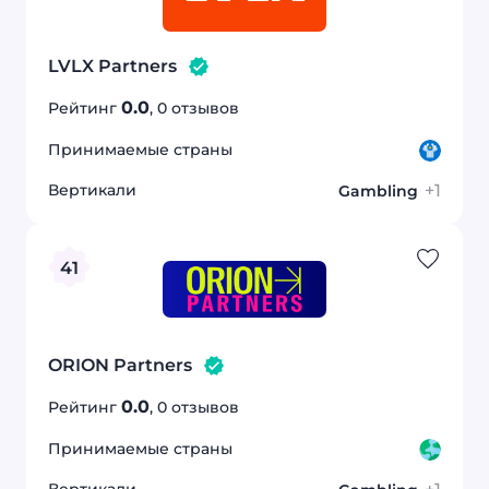
LVLX Partners
0.0
Рейтинг
, 0 отзывов
Принимаемые страны
Вертикали
+1
Gambling
0.0
ORION
Partners
41
ORION Partners
0.0
Рейтинг
, 0 отзывов
Принимаемые страны