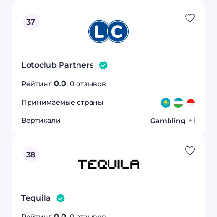
Lotoclub
Partners
37
Lotoclub Partners
0.0
Рейтинг
, 0 отзывов
Принимаемые страны
Вертикали
+1
Gambling
0.0
Tequila
38
Tequila
0.0
Рейтинг
, 0 отзывов