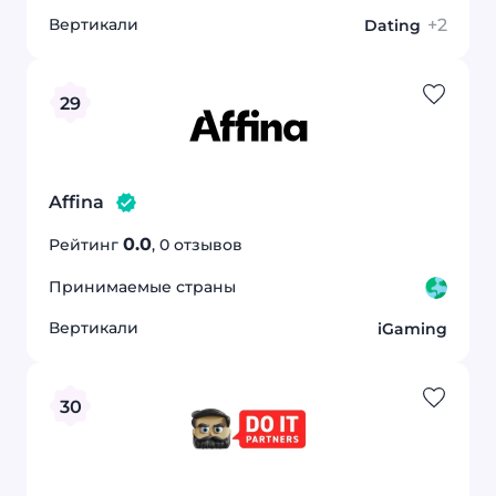
Вертикали
+2
Dating
0.0
Affina
29
Affina
0.0
Рейтинг
, 0 отзывов
Принимаемые страны
Вертикали
iGaming
0.0
Do It
Partners
30