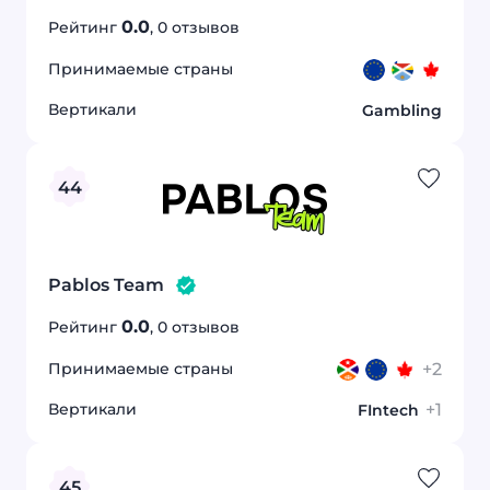
0.0
Рейтинг
, 0 отзывов
Принимаемые страны
Вертикали
Gambling
0.0
Pablos
1
Team
44
Pablos Team
0.0
Рейтинг
, 0 отзывов
Принимаемые страны
+2
Вертикали
+1
FIntech
0.0
UNDRESS
+1
PARTNERS
45