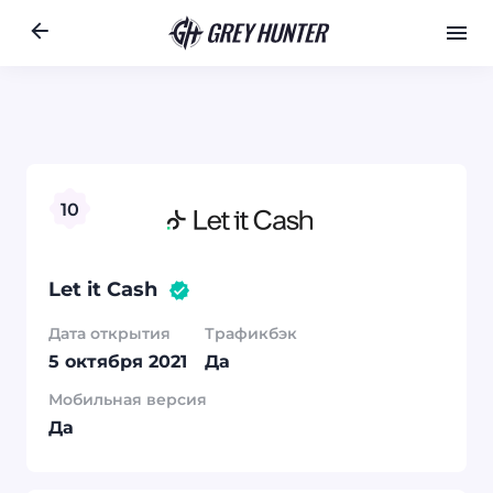
Работа
Ре
UA
Перейти
Назад
место в рейт
10
на сайт
10
Let it Cash
Дата открытия
Трафикбэк
5 октября 2021
Да
Мобильная версия
Да