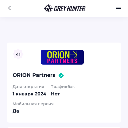
Работа
Ре
UA
Перейти
Назад
место в рейт
41
на сайт
41
ORION Partners
Дата открытия
Трафикбэк
1 января 2024
Нет
Мобильная версия
Да