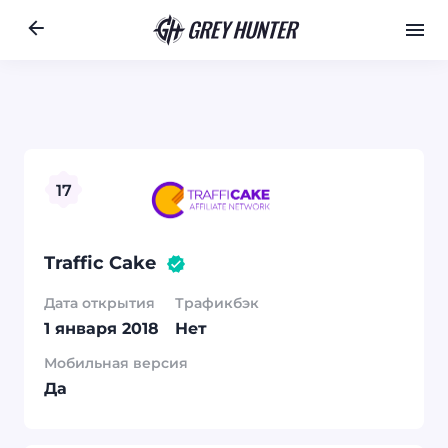
Работа
Ре
UA
Перейти
Назад
место в рейт
17
на сайт
17
Traffic Cake
Дата открытия
Трафикбэк
1 января 2018
Нет
Мобильная версия
Да