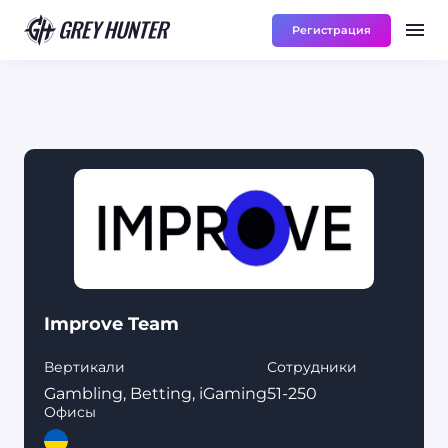
Регистрация
Работа
Ре
UA
Improve Team
Вертикали
Сотрудники
Gambling, Betting, iGaming
51-250
Офисы