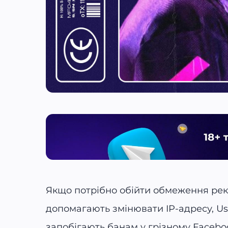
Якщо потрібно обійти обмеження рек
допомагають змінювати IP-адресу, Use
запобігають банам у грізному Facebo