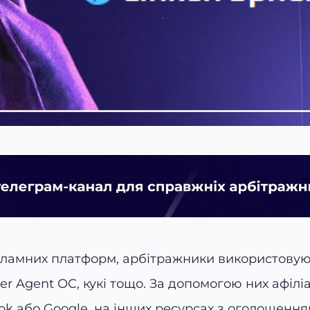
ламних платформ, арбітражники використовую
r Agent OC, кукі тощо. За допомогою них афіліа
ok або Google, на інших ресурсах з оголошення