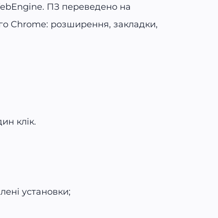
WebEngine. ПЗ переведено на
го Chrome: розширення, закладки,
ин клік.
лені установки;