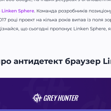
—
Linken Sphere
. Команда розробників позиціон
7 році проект на кілька років випав із поля зор
ізнайся, що сьогодні пропонує Linken Sphere, 
ро антидетект браузер L