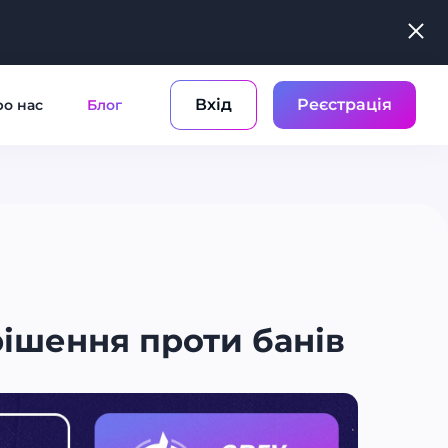
Вхід
Реєстрація
о нас
Блог
рішення проти банів