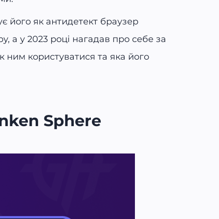
ує його як антидетект браузер
у, а у 2023 році нагадав про себе за
як ним користуватися та яка його
inken Sphere