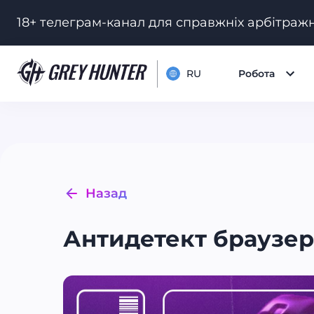
18+ телеграм-канал для справжніх арбітражн
RU
Робота
Назад
Антидетект браузер 