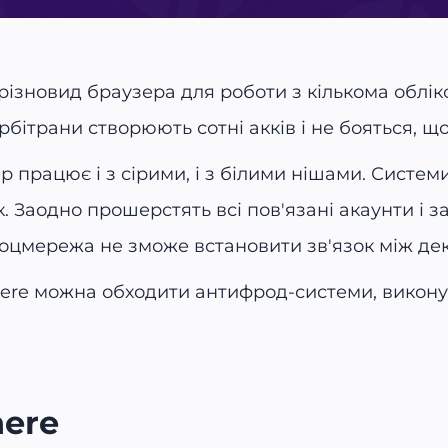
різновид браузера для роботи з кількома обл
ітрани створюють сотні акків і не бояться, що
працює і з сірими, і з білими нішами. Системи
 Заодно прошерстять всі пов'язані акаунти і за
 соцмережа не зможе встановити зв'язок між де
ere можна обходити антифрод-системи, виконув
here