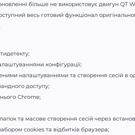
оновленні більше не використовує двигун QT 
оступний весь готовий функціонал оригінально
.
тидетекту;
алаштуваннями конфігурації;
ними налаштуваннями та створення сесій в од
андного доступу;
нього Chrome;
 папок та масове створення сесій через встанов
набором cookies та відбитків браузера;