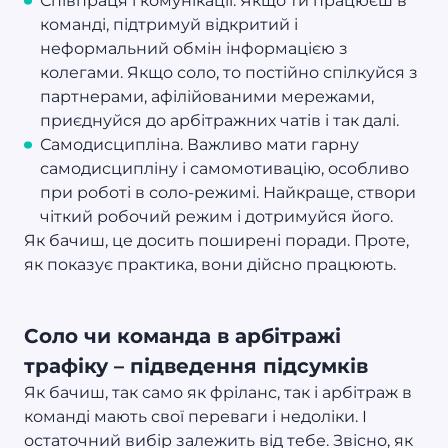
Співпраця і комунікації. Якщо ти працюєш в
команді, підтримуй відкритий і
неформальний обмін інформацією з
колегами. Якщо соло, то постійно спілкуйся з
партнерами, афілійованими мережами,
приєднуйся до арбітражних чатів і так далі.
Самодисципліна. Важливо мати гарну
самодисципліну і самомотивацію, особливо
при роботі в соло-режимі. Найкраще, створи
чіткий робочий режим і дотримуйся його.
Як бачиш, це досить поширені поради. Проте,
як показує практика, вони дійсно працюють.
Соло чи команда в арбітражі
трафіку – підведення підсумків
Як бачиш, так само як фріланс, так і арбітраж в
команді мають свої переваги і недоліки. І
остаточний вибір залежить від тебе. Звісно, як