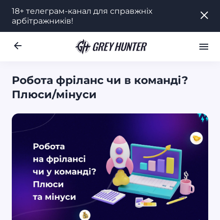
18+ телеграм-канал для справжніх
18+ телеграм-канал для справжніх
арбітражників!
арбітражників!
Робота
Ре
RU
Робота фріланс чи в команді?
Плюси/мінуси