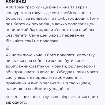
команді
Арбітраж трафіку - це динамічна та вкрай
конкурентна галузь, де сотні арбітражників
борються за конверсії та прибуток щодня. Тому
для багатьох початківців важко подолати цей
невидимий бар'єр, коли з'являються стабільні
результати. Саме цей бар'єр переважна
більшість так і не подолала.
Якщо ти дуже хочеш його подолати, спочатку
визначся для себе - ти хочеш бути соло-
арбітражником (так би мовити, фрілансером)
або працювати в команді. Обидва шляхи мають
свої унікальні переваги та обмеження, і
правильний вибір залежить від твоїх цілей,
навичок та особистих уподобань.
Кожен з цих шляхів суттєво відрізняється один
від одного.