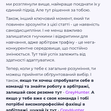
ми розглянули вище, найкраще поєднати їх у
єдиний підхід. Але тут рішення за тобою.
Також, інший ключовий момент, який ти
повинен зрозуміти з цієї статті - це наявність
самодисципліни. І не менш важливо
залишатися гнучкими і відкритими для
навчання, адже арбітраж трафіку - це мега-
конкурентне середовище, що постійно
змінюється. Тут твій успіх залежить від
здатності адаптуватися.
Тепер, коли у тебе є загальне розуміння, ти
можеш прийняти обґрунтований вибір. І
також,
якщо ти хочеш спробувати себе в
команді та знайти роботу в арбітражі,
залишай своє резюме тут
-
GreyHunter
.
А
якщо у тебе вже є своя команда і тобі
потрібні високопрофесійні фахівці в
арбітражі, шукай їх тут
-
GreyHunter
.