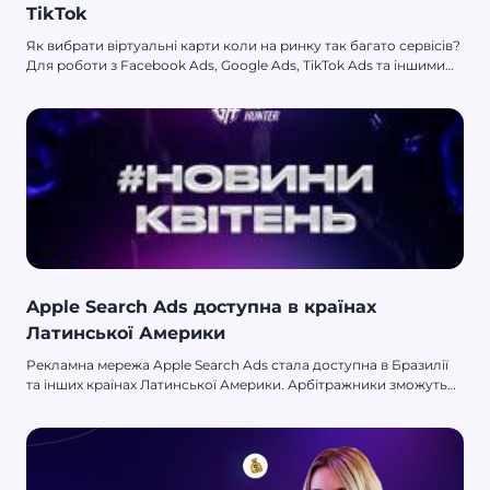
TikTok
Як вибрати віртуальні карти коли на ринку так багато сервісів?
Для роботи з Facebook Ads, Google Ads, TikTok Ads та іншими
рекламними платформами потрібні банківські картки. Зараз є
багато сервісів із віртуальними картами, але на FlexCard варто
звернути особливу увагу. По-перше, сервіс дає безкоштовні
картки всім новачкам, по-друге, це безлімітний випуск карток,
по-третє – надійні біни та низькі комісії.
Apple Search Ads доступна в країнах
Латинської Америки
Рекламна мережа Apple Search Ads стала доступна в Бразилії
та інших країнах Латинської Америки. Арбітражники зможуть
освоїти новий ринок прил.