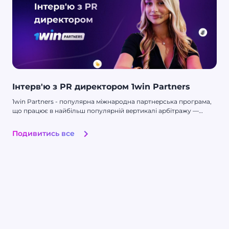
Інтерв'ю з PR директором 1win Partners
1win Partners - популярна міжнародна партнерська програма,
що працює в найбільш популярній вертикалі арбітражу —
гемблінг і беттінг. Компанія є прямим рекламодавцем, а також
має досвід роботи більш ніж з 50 ГЕО. У своїй діяльності в
Подивитись все
контексті арбітражу 1win Partners накопичила колосальний
досвід, а також випробувала чимало технік. Тобі напевно було
б дуже цікаво дізнатися, як все працює зсередини?