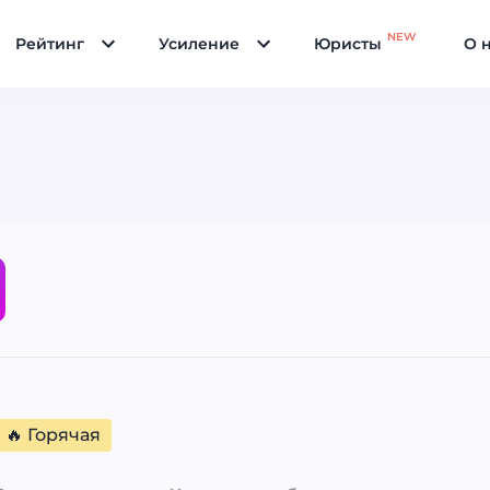
NEW
Рейтинг
Усиление
Юристы
О 
🔥 Горячая