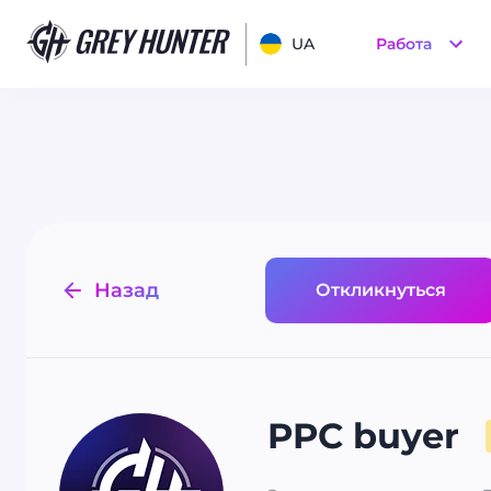
UA
Работа
Назад
Откликнуться
PPC buyer