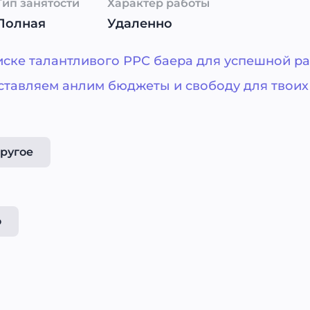
Тип занятости
Характер работы
Полная
Удаленно
ске талантливого РРС баера для успешной р
ставляем анлим бюджеты и свободу для твоих
ругое
o