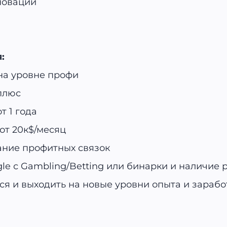
новации
я:
на уровне профи
плюс
т 1 года
от 20к$/месяц
ание профитных связок
le с Gambling/Betting или бинарки и наличие 
я и выходить на новые уровни опыта и зарабо