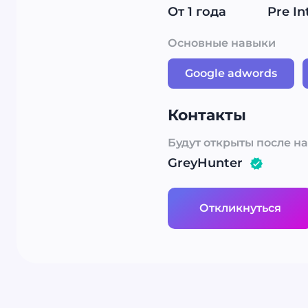
От 1 года
Pre In
Основные навыки
Google adwords
Контакты
Будут открыты после н
GreyHunter
Откликнуться