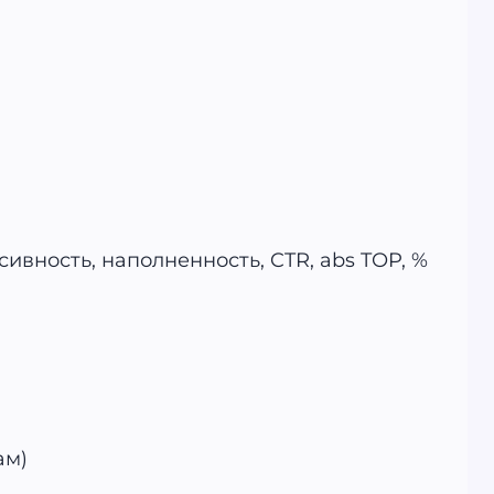
ивность, наполненность, CTR, abs TOP, %
ам)