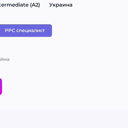
termediate (A2)
Украина
PPC специалист
айма