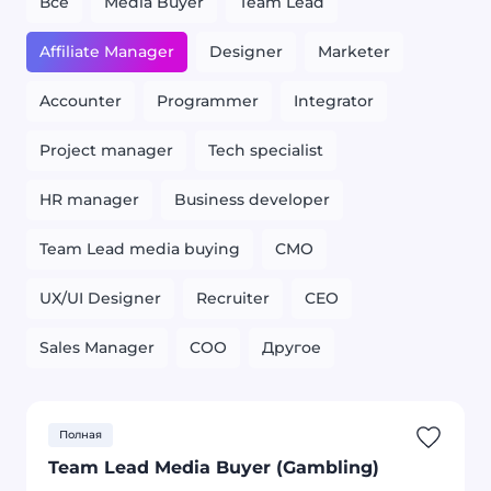
Все
Media Buyer
Team Lead
Affiliate Manager
Designer
Marketer
Accounter
Programmer
Integrator
Project manager
Tech specialist
HR manager
Business developer
Team Lead media buying
CMO
UX/UI Designer
Recruiter
CEO
Sales Manager
COO
Другое
Полная
Team Lead Media Buyer (Gambling)