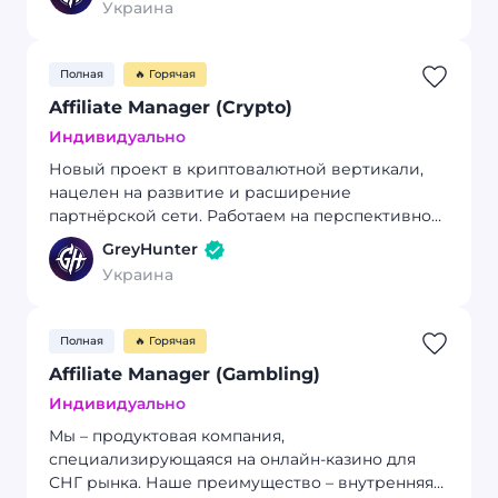
Украина
Полная
🔥 Горячая
Affiliate Manager (Crypto)
Индивидуально
Новый проект в криптовалютной вертикали,
нацелен на развитие и расширение
партнёрской сети. Работаем на перспективном
рынке с амбициозными целями, создавая
GreyHunter
гибкую и автономную среду для
Украина
профессионалов.
Полная
🔥 Горячая
Affiliate Manager (Gambling)
Индивидуально
Мы – продуктовая компания,
специализирующаяся на онлайн-казино для
СНГ рынка. Наше преимущество – внутренняя