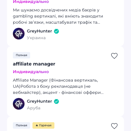
Индивидуально
Ми шукаємо досвідчених медіа баєрів у
gambling вертикалі, які вміють знаходити
робочі зв’язки, масштабувати трафік та
працювати з великими
GreyHunter
бюджетами.Ми працюємо з сильними прямими
Украина
партнерами та запускаємо новий напрямок
з умовами вище ринку для України.
Полная
affiliate manager
Индивидуально
Affiliate Manager (Фінансова вертикаль,
UA)Робота з боку рекламодавця (не
вебмайстер), акцент - фінансові оффери
(позики, кредитування, крипто-позики), ринок:
GreyHunter
Іспанія/Україна.
Аруба
Полная
🔥 Горячая