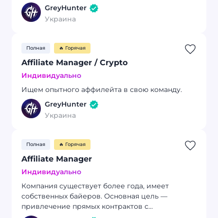
партнерская программа, где вы будете
GreyHunter
работать напрямую с рекламодателем.
Украина
Полная
🔥 Горячая
Affiliate Manager / Crypto
Индивидуально
Ищем опытного аффилейта в свою команду.
GreyHunter
Украина
Полная
🔥 Горячая
Affiliate Manager
Индивидуально
Компания существует более года, имеет
собственных байеров. Основная цель —
привлечение прямых контрактов с
рекламодателями и баинговыми компаниями