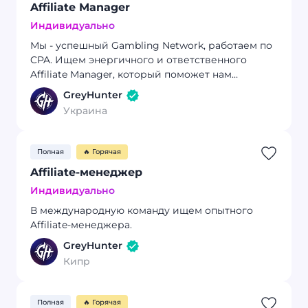
Affiliate Manager
Индивидуально
Мы - успешный Gambling Network, работаем по
CPA. Ищем энергичного и ответственного
Affiliate Manager, который поможет нам
укрепить текущие партнерские отношения и
GreyHunter
создавать новые!
Украина
Полная
🔥 Горячая
Affiliate-менеджер
Индивидуально
В международную команду ищем опытного
Affiliate-менеджера.
GreyHunter
Кипр
Полная
🔥 Горячая