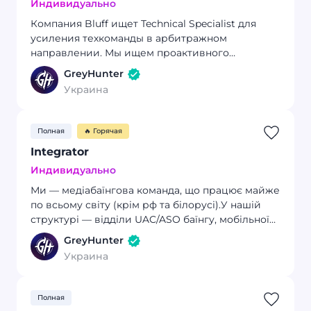
Индивидуально
Компания Bluff ищет Technical Specialist для
усиления техкоманды в арбитражном
направлении. Мы ищем проактивного
специалиста с техническим мышлением и
GreyHunter
системным подходом, который поможет
Украина
будировать, автоматизировать и
масштабировать внутренние процессы
команды.
Полная
🔥 Горячая
Integrator
Индивидуально
Ми — медіабаїнгова команда, що працює майже
по всьому світу (крім рф та білорусі).У нашій
структурі — відділи UAC/ASO баїнгу, мобільної
розробки, маркетингу, партнершіпу та бек-
GreyHunter
офіс.Зараз у пошуках Integrator’а — людини, яка
Украина
стане технічною опорою для команди байєрів і
допоможе масштабуватись швидше.
Полная