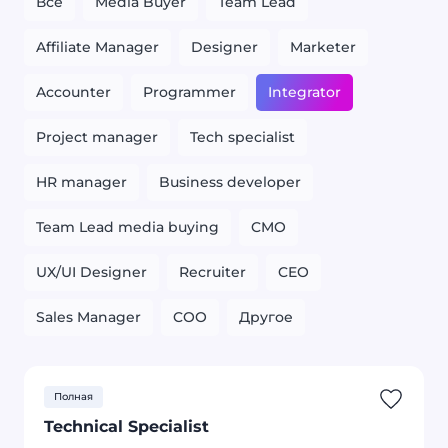
Все
Media Buyer
Team Lead
Affiliate Manager
Designer
Marketer
Accounter
Programmer
Integrator
Project manager
Tech specialist
HR manager
Business developer
Team Lead media buying
CMO
UX/UI Designer
Recruiter
CEO
Sales Manager
COO
Другое
Полная
Technical Specialist