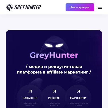
Регистрация
Работа
Ре
UA
/ медиа и рекрутинговая
платформа в affiliate маркетинг /
ВАКАНСИИ
РЕЗЮМЕ
ПАРТНЕРКИ
найди для себя
найди члена
найди самые лучшие
вакансию
команды
условия