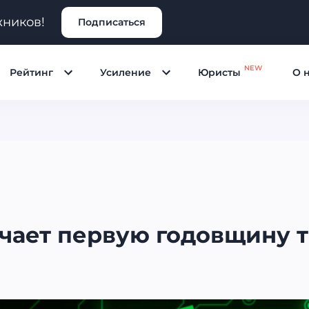
жников!
Подписаться
NEW
Рейтинг
Усиление
Юристы
О 
мечает первую годовщину