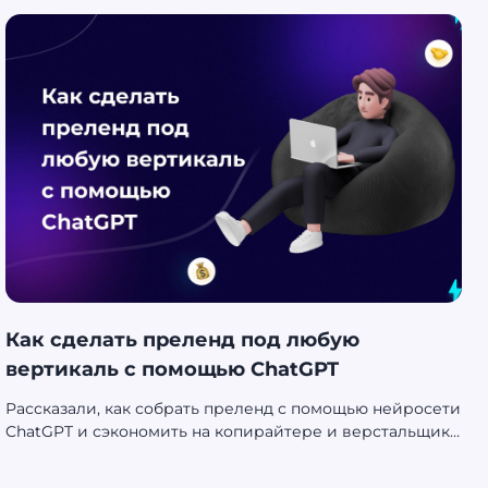
Как сделать преленд под любую
вертикаль с помощью ChatGPT
Рассказали, как собрать преленд с помощью нейросети
ChatGPT и сэкономить на копирайтере и верстальщике
🔥На один преленд уйдет от 30 до 120 минут!