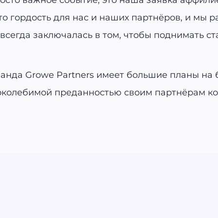
росто важное событие, это наша заявка аффили
Это гордость для нас и наших партнёров, и мы
сегда заключалась в том, чтобы поднимать ста
манда Growe Partners имеет большие планы на
околебимой преданностью своим партнёрам ко