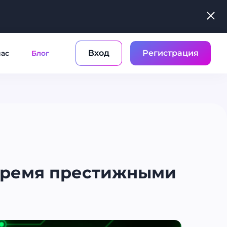
Вход
Регистрация
нас
Блог
 тремя престижными