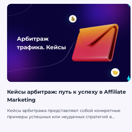
Кейсы арбитраж: путь к успеху в Affiliate
Marketing
Кейсы арбитража представляют собой конкретные
примеры успешных или неудачных стратегий в
области арбитража трафика. Они играют важную роль
в развитии сферы Affiliate Marketing. Эти кейсы