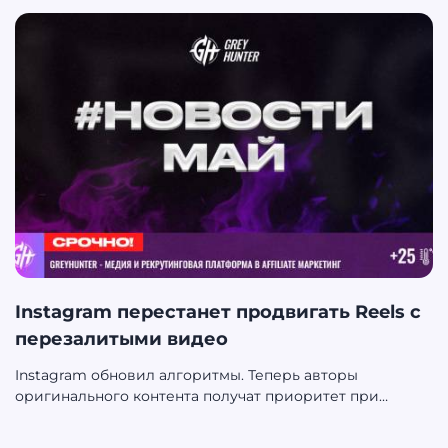
Instagram перестанет продвигать Reels с
перезалитыми видео
Instagram обновил алгоритмы. Теперь авторы
оригинального контента получат приоритет при
ранжировании видео.