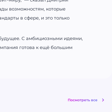
ейт-миру," — сказал Дмитрий
 рады возможностям, которые
ндарты в сфере, и это только
 будущее. С амбициозными идеями,
мпания готова к ещё большим
Посмотреть все