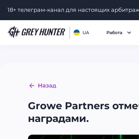
18+ телеграм-канал для настоящих арбитра
UA
Работа
Назад
Growe Partners от
наградами.