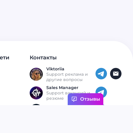
ети
Контакты
Viktoriia
Support реклама и
другие вопросы
Sales Manager
Support вакансий и
резюме
Отзывы
Откликнуться на
вакансию