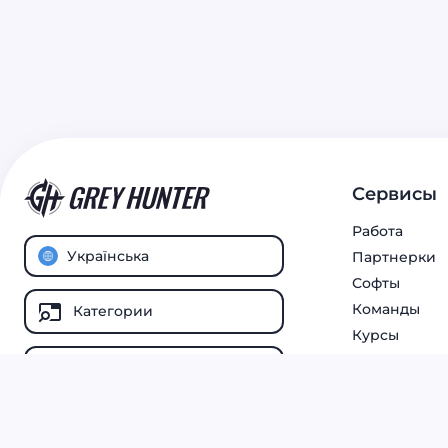
помогают рекрутерам и специалистам в маркетинге
изучать опыт других профессионалов, анализировать
результаты и принимать более обоснованные
решения.
Сервисы
Работа
Українська
Партнерки
Софты
Команды
Категории
Курсы
Все статьи
© 2025
® Global Inc.
Grey Hunter