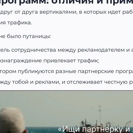
программ: отличия и при
руг от друга вертикалями, в которых идет ра
я трафика.
не было путаницы:
дель сотрудничества между рекламодателем и
вознаграждение привлекает трафик;
котором публикуются разные партнерские прог
ду тобой и реклами, и отслеживает честную р