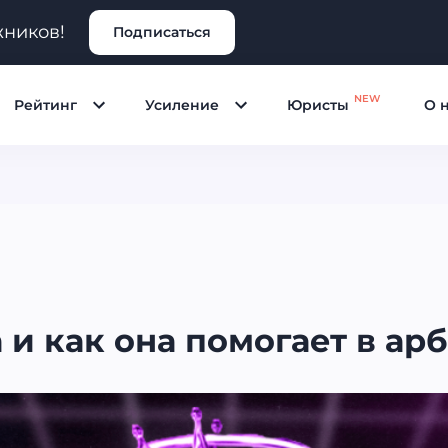
жников!
Подписаться
NEW
Рейтинг
Усиление
Юристы
О 
 и как она помогает в ар