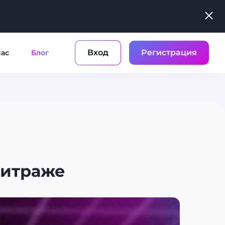
Вход
Регистрация
нас
Блог
битраже