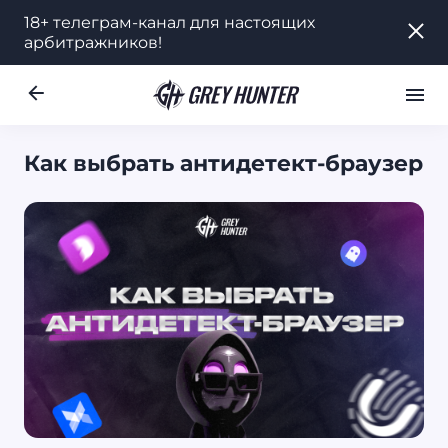
18+ телеграм-канал для настоящих
18+ телеграм-канал для настоящих
арбитражников!
арбитражников!
Работа
Ре
UA
Как выбрать антидетект-браузер