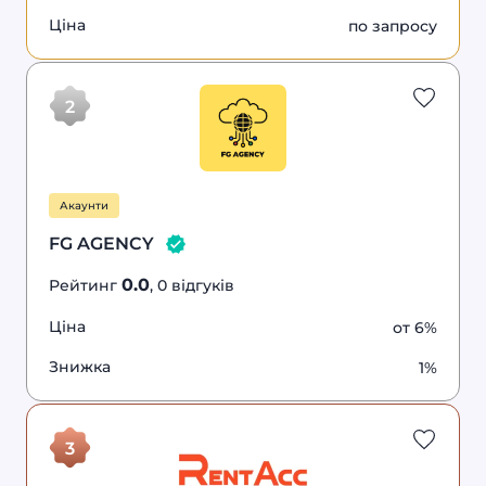
Ціна
по запросу
0.0
1%
каунти
FG
знижка
AGENCY
2
Акаунти
FG AGENCY
0.0
Рейтинг
, 0 відгуків
Ціна
от 6%
Знижка
1%
в 2
0.0
каунти
RentAcc
раза
знижка
3