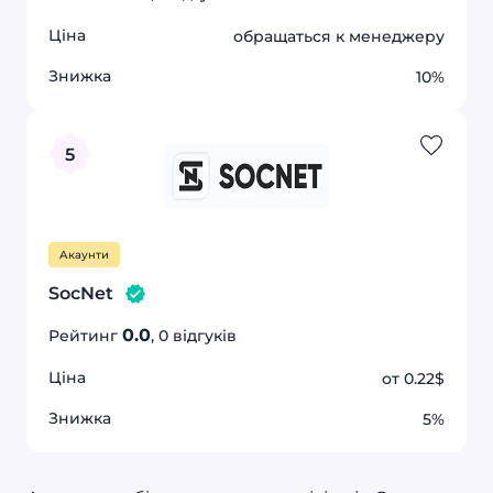
Ціна
обращаться к менеджеру
Знижка
10%
0.0
5%
каунти
SocNet
знижка
5
Акаунти
SocNet
0.0
Рейтинг
, 0 відгуків
Ціна
от 0.22$
Знижка
5%