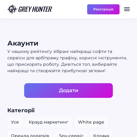
Реєстрація
Робота
Ре
RU
Акаунти
У нашому рейтингу зібрані найкращі софти та
сервіси для арбітражу трафіку, корисні інструменти,
що прискорять роботу. Дивіться топ, вибирайте
найкращі та створюйте прибуткові зв'язки!
Додати
Категорії
Усе
Крауд маркетинг
White page
Оренда додатків
Spy-сервіс
Клоака