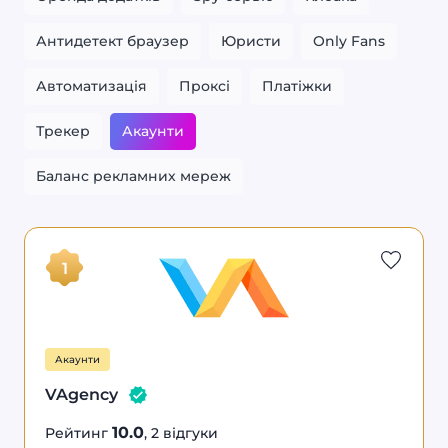
Антидетект браузер
Юристи
Only Fans
Автоматизація
Проксі
Платіжки
Трекер
Акаунти
Баланс рекламних мереж
10.0
каунти
VAgency
1
Акаунти
VAgency
10.0
Рейтинг
, 2 відгуки