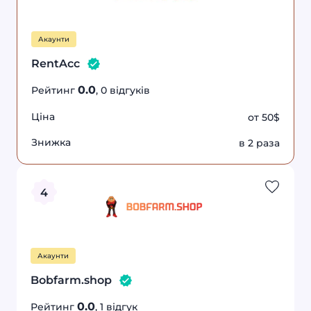
Акаунти
RentAcc
0.0
Рейтинг
, 0 відгуків
Ціна
от 50$
Знижка
в 2 раза
0.0
10%
каунти
Bobfarm.shop
знижка
4
Акаунти
Bobfarm.shop
0.0
Рейтинг
, 1 відгук