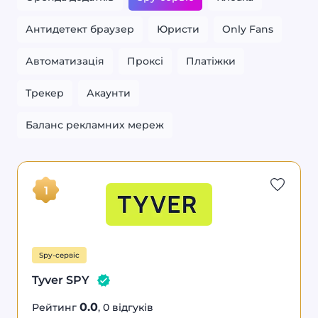
Антидетект браузер
Юристи
Only Fans
Автоматизація
Проксі
Платіжки
Трекер
Акаунти
Баланс рекламних мереж
0.0
Spy-
15%
Tyver
сервіс
знижка
SPY
1
Spy-сервіс
Tyver SPY
0.0
Рейтинг
, 0 відгуків