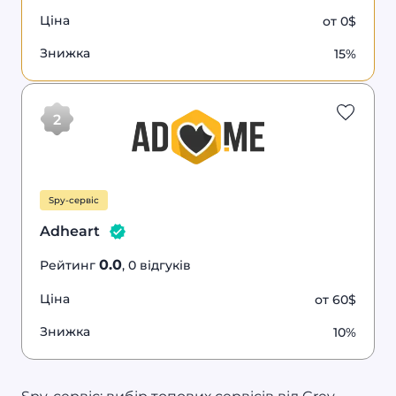
Ціна
от 0$
Знижка
15%
0.0
Spy-
10%
Adheart
сервіс
знижка
2
Spy-сервіс
Adheart
0.0
Рейтинг
, 0 відгуків
Ціна
от 60$
Знижка
10%