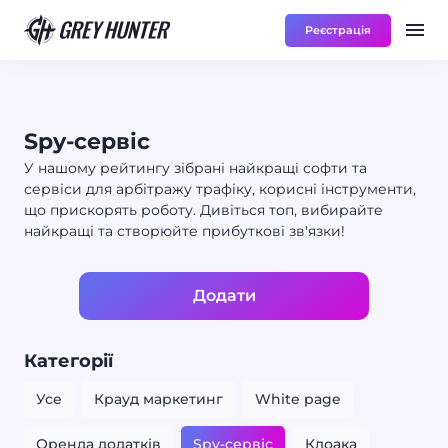
Реєстрація
Робота
Ре
RU
Spy-сервіс
У нашому рейтингу зібрані найкращі софти та
сервіси для арбітражу трафіку, корисні інструменти,
що прискорять роботу. Дивіться топ, вибирайте
найкращі та створюйте прибуткові зв'язки!
Додати
Категорії
Усе
Крауд маркетинг
White page
Оренда додатків
Spy-сервіс
Клоака