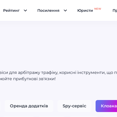
NEW
Рейтинг
Посилення
Юристи
Пр
іси для арбітражу трафіку, корисні інструменти, що 
рюйте прибуткові зв'язки!
Оренда додатків
Spy-сервіс
Клоака