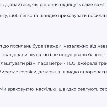
er. Дізнайтесь, які рішення підійдуть саме вам!
інгу, щоб легко та швидко приховувати посилан
уп до посилань буде завжди, незалежно від на
працювали акуратно і не порушували базові п
аштувати різні параметри - ГЕО, джерела траф
бираємо сервіси, де можна швидко створювати
 Ми враховуємо, наскільки швидко реагують се