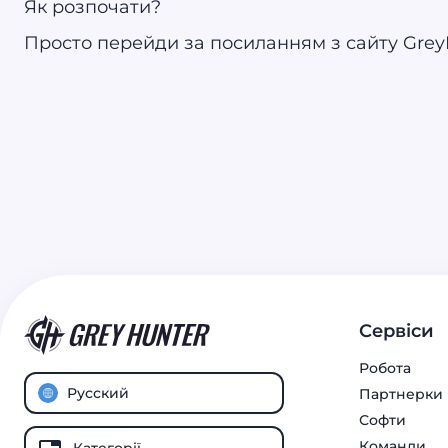
Як розпочати?
Просто перейди за посиланням з сайту GreyHu
Сервіси
Робота
Русский
Партнерки
Софти
Команди