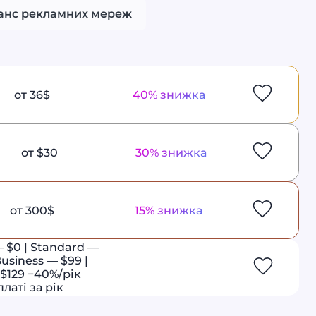
анс рекламних мереж
от 36$
40% знижка
от $30
30% знижка
от 300$
15% знижка
— $0 | Standard —
Business — $99 |
 $129 −40%/рік
латі за рік