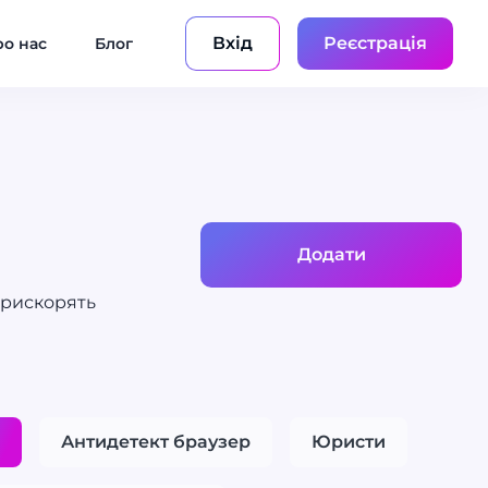
Вхід
Реєстрація
о нас
Блог
Додати
прискорять
Антидетект браузер
Юристи