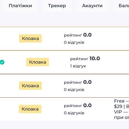
Платіжки
Трекер
Акаунти
Бал
0.0
рейтинг
Клоака
0 відгуків
10.0
рейтинг
Клоака
1 відгук
0.0
рейтинг
Клоака
0 відгуків
Free 
0.0
рейтинг
$29 | 
Клоака
VIP —
0 відгуків
при оп